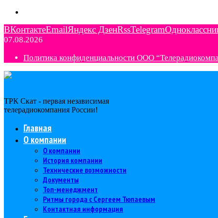
ВКонтакте
Email
Яндекс Дзен
Rss
Telegram
Одноклассни
07.08.2026
Политика конфиденциальности ООО “Телерадиокомп
ТРК Скат - первая независимая
телерадиокомпания Роcсии!
Главная
О компании
О компании
История компании
Технические возможности
Документы
Топ-менеджмент
Ритмы города с Сергеем Тюпаевым
Контактная информация