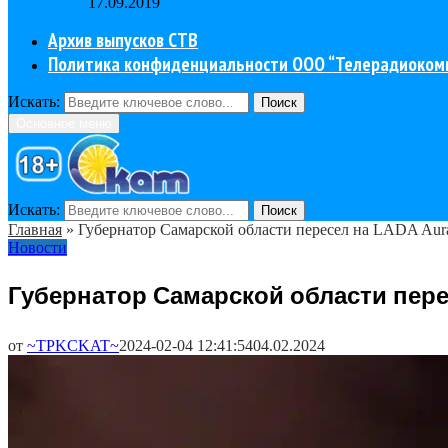
17.09.2019
Архив выпусков СТВ
Политика конфиденциальности ООО “Телерадиоком
Искать:
Поиск
Основное меню
Искать:
Поиск
Главная
»
Губернатор Самарской области пересел на LADA Aur
Новости
Губернатор Самарской области пере
от
~TPKCKAT~
2024-02-04 12:41:54
04.02.2024