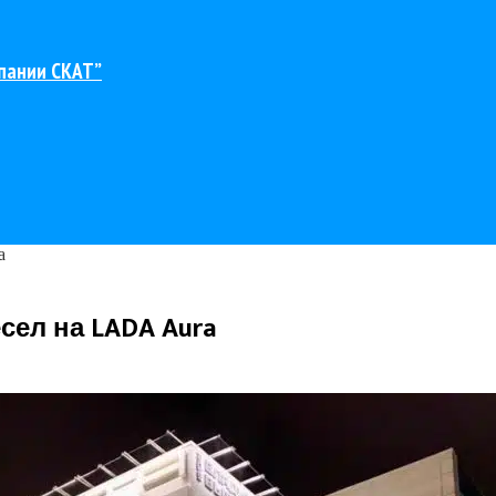
пании СКАТ”
a
сел на LADA Aura