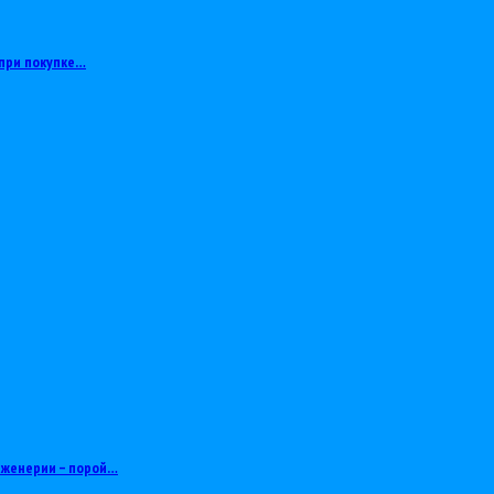
при покупке…
нженерии – порой…