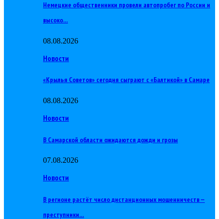
Немецкие общественники провели автопробег по России и
высоко…
08.08.2026
Новости
«Крылья Советов» сегодня сыграют с «Балтикой» в Самаре
08.08.2026
Новости
В Самарской области ожидаются дожди и грозы
07.08.2026
Новости
В регионе растёт число дистанционных мошенничеств —
преступники…