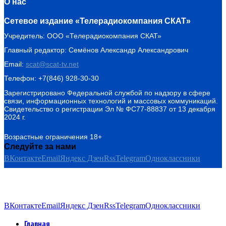
О нас
Сетевое издание «Телерадиокомпания СКАТ»
Учредитель: ООО «Телерадиокомпания СКАТ»
Главный редактор: Семёнов Александр Александрович
Email:
scat@scat-tv.net
Телефон: +7(846) 928-30-30
Зарегистрировано Федеральной службой по надзору в сфере
связи, информационных технологий и массовых коммуникаций.
Свидетельство о регистрации Эл № ФС77-88837 от 13 декабря
2024 г.
Возрастные ограничения 18+
Следуйте за нами
ВКонтакте
Email
Яндекс Дзен
Rss
Telegram
Одноклассники
ВКонтакте
Email
Яндекс Дзен
Rss
Telegram
Одноклассники
Главная