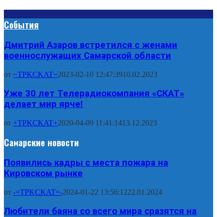
События
Дмитрий Азаров встретился с женами
военнослужащих Самарской области
от
~TPKCKAT~
2023-02-10 12:47:39
10.02.2023
Уже 30 лет Телерадиокомпания «СКАТ»
делает мир ярче!
от
+TPKCKAT+
2020-04-09 11:41:14
13.12.2023
Самарские новости
Появились кадры с места пожара на
Кировском рынке
от
-=TPKCKAT=-
2024-01-22 13:56:12
22.01.2024
Любители баяна со всего мира сразятся на