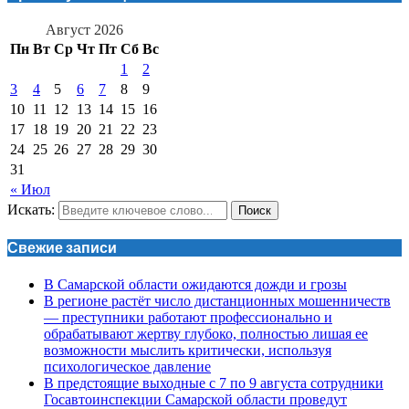
Август 2026
Пн
Вт
Ср
Чт
Пт
Сб
Вс
1
2
3
4
5
6
7
8
9
10
11
12
13
14
15
16
17
18
19
20
21
22
23
24
25
26
27
28
29
30
31
« Июл
Искать:
Поиск
Свежие записи
В Самарской области ожидаются дожди и грозы
В регионе растёт число дистанционных мошенничеств
— преступники работают профессионально и
обрабатывают жертву глубоко, полностью лишая ее
возможности мыслить критически, используя
психологическое давление
В предстоящие выходные с 7 по 9 августа сотрудники
Госавтоинспекции Самарской области проведут