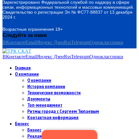
Зарегистрировано Федеральной службой по надзору в сфере
связи, информационных технологий и массовых коммуникаций.
Свидетельство о регистрации Эл № ФС77-88837 от 13 декабря
2024 г.
Возрастные ограничения 18+
Следуйте за нами
ВКонтакте
Email
Яндекс Дзен
Rss
Telegram
Одноклассники
ВКонтакте
Email
Яндекс Дзен
Rss
Telegram
Одноклассники
Главная
О компании
О компании
История компании
Технические возможности
Документы
Топ-менеджмент
Ритмы города с Сергеем Тюпаевым
Контактная информация
Бизнес
Бизнес
Рекламодателям и партнерам