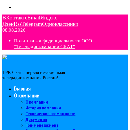
ВКонтакте
Email
Яндекс
Дзен
Rss
Telegram
Одноклассники
08.08.2026
Политика конфиденциальности ООО
“Телерадиокомпании СКАТ”
ТРК Скат - первая независимая
телерадиокомпания Роcсии!
Главная
О компании
О компании
История компании
Технические возможности
Документы
Топ-менеджмент