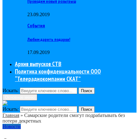
Проводим новый розыгрыш
23.09.2019
События
Любим дарить подарки!
17.09.2019
Архив выпусков СТВ
Политика конфиденциальности ООО
“Телерадиокомпании СКАТ”
Искать:
Поиск
Основное меню
Искать:
Поиск
Главная
»
Самарские родители смогут подрабатывать без
потери декретных
Новости