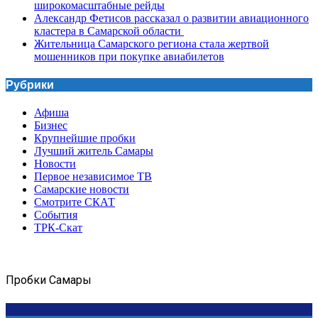
широкомасштабные рейды
Александр Фетисов рассказал о развитии авиационного
кластера в Самарской области
Жительница Самарского региона стала жертвой
мошенников при покупке авиабилетов
Рубрики
Афиша
Бизнес
Крупнейшие пробки
Лучший житель Самары
Новости
Первое независимое ТВ
Самарские новости
Смотрите СКАТ
События
ТРК-Скат
Пробки Самары