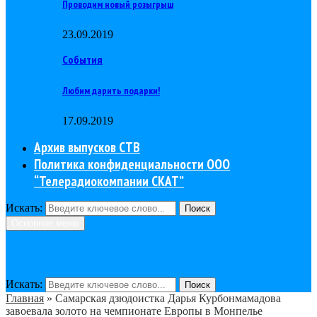
Проводим новый розыгрыш
23.09.2019
События
Любим дарить подарки!
17.09.2019
Архив выпусков СТВ
Политика конфиденциальности ООО
“Телерадиокомпании СКАТ”
Искать:
Поиск
Основное меню
Искать:
Поиск
Главная
»
Самарская дзюдоистка Дарья Курбонмамадова
завоевала золото на чемпионате Европы в Монпелье