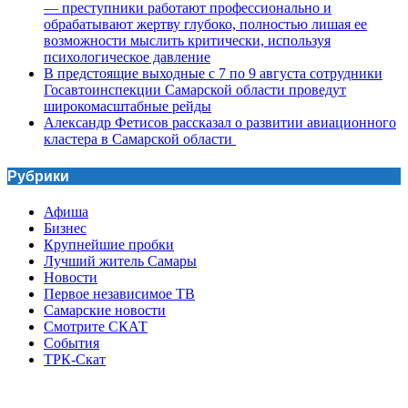
— преступники работают профессионально и
обрабатывают жертву глубоко, полностью лишая ее
возможности мыслить критически, используя
психологическое давление
В предстоящие выходные с 7 по 9 августа сотрудники
Госавтоинспекции Самарской области проведут
широкомасштабные рейды
Александр Фетисов рассказал о развитии авиационного
кластера в Самарской области
Рубрики
Афиша
Бизнес
Крупнейшие пробки
Лучший житель Самары
Новости
Первое независимое ТВ
Самарские новости
Смотрите СКАТ
События
ТРК-Скат