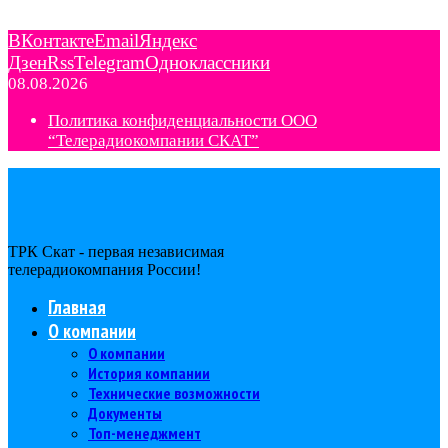
ВКонтакте
Email
Яндекс
Дзен
Rss
Telegram
Одноклассники
08.08.2026
Политика конфиденциальности ООО
“Телерадиокомпании СКАТ”
ТРК Скат - первая независимая
телерадиокомпания Роcсии!
Главная
О компании
О компании
История компании
Технические возможности
Документы
Топ-менеджмент