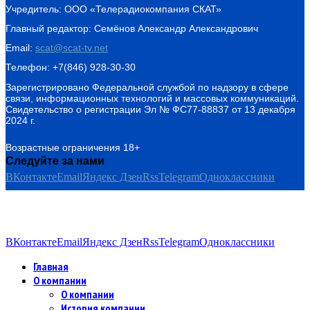
Учредитель: ООО «Телерадиокомпания СКАТ»
Главный редактор: Семёнов Александр Александрович
Email:
scat@scat-tv.net
Телефон: +7(846) 928-30-30
Зарегистрировано Федеральной службой по надзору в сфере
связи, информационных технологий и массовых коммуникаций.
Свидетельство о регистрации Эл № ФС77-88837 от 13 декабря
2024 г.
Возрастные ограничения 18+
Следуйте за нами
ВКонтакте
Email
Яндекс Дзен
Rss
Telegram
Одноклассники
ВКонтакте
Email
Яндекс Дзен
Rss
Telegram
Одноклассники
Главная
О компании
О компании
История компании