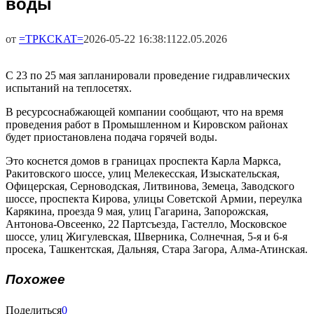
воды
от
=TPKCKAT=
2026-05-22 16:38:11
22.05.2026
С 23 по 25 мая запланировали проведение гидравлических
испытаний на теплосетях.
В ресурсоснабжающей компании сообщают, что на время
проведения работ в Промышленном и Кировском районах
будет приостановлена подача горячей воды.
Это коснется домов в границах проспекта Карла Маркса,
Ракитовского шоссе, улиц Мелекесская, Изыскательская,
Офицерская, Серноводская, Литвинова, Земеца, Заводского
шоссе, проспекта Кирова, улицы Советской Армии, переулка
Карякина, проезда 9 мая, улиц Гагарина, Запорожская,
Антонова-Овсеенко, 22 Партсъезда, Гастелло, Московское
шоссе, улиц Жигулевская, Шверника, Солнечная, 5-я и 6-я
просека, Ташкентская, Дальняя, Стара Загора, Алма-Атинская.
Похожее
Поделиться
0