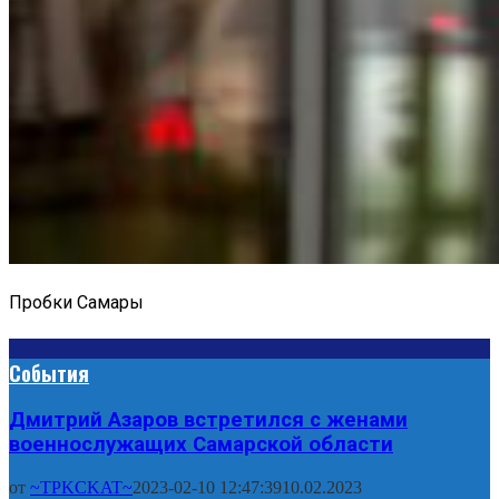
Пробки Самары
События
Дмитрий Азаров встретился с женами
военнослужащих Самарской области
от
~TPKCKAT~
2023-02-10 12:47:39
10.02.2023