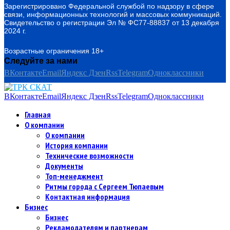
Зарегистрировано Федеральной службой по надзору в сфере
связи, информационных технологий и массовых коммуникаций.
Свидетельство о регистрации Эл № ФС77-88837 от 13 декабря
2024 г.
Возрастные ограничения 18+
Следуйте за нами
ВКонтакте
Email
Яндекс Дзен
Rss
Telegram
Одноклассники
ВКонтакте
Email
Яндекс Дзен
Rss
Telegram
Одноклассники
Главная
О компании
О компании
История компании
Технические возможности
Документы
Топ-менеджмент
Ритмы города с Сергеем Тюпаевым
Контактная информация
Бизнес
Бизнес
Рекламодателям и партнерам