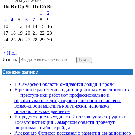
Август 2026
Пн
Вт
Ср
Чт
Пт
Сб
Вс
1
2
3
4
5
6
7
8
9
10
11
12
13
14
15
16
17
18
19
20
21
22
23
24
25
26
27
28
29
30
31
« Июл
Искать:
Поиск
Свежие записи
В Самарской области ожидаются дожди и грозы
В регионе растёт число дистанционных мошенничеств
— преступники работают профессионально и
обрабатывают жертву глубоко, полностью лишая ее
возможности мыслить критически, используя
психологическое давление
В предстоящие выходные с 7 по 9 августа сотрудники
Госавтоинспекции Самарской области проведут
широкомасштабные рейды
Александр Фетисов рассказал о развитии авиационного