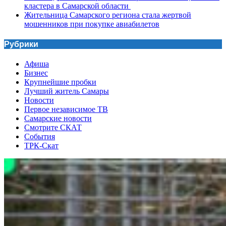
кластера в Самарской области
Жительница Самарского региона стала жертвой
мошенников при покупке авиабилетов
Рубрики
Афиша
Бизнес
Крупнейшие пробки
Лучший житель Самары
Новости
Первое независимое ТВ
Самарские новости
Смотрите СКАТ
События
ТРК-Скат