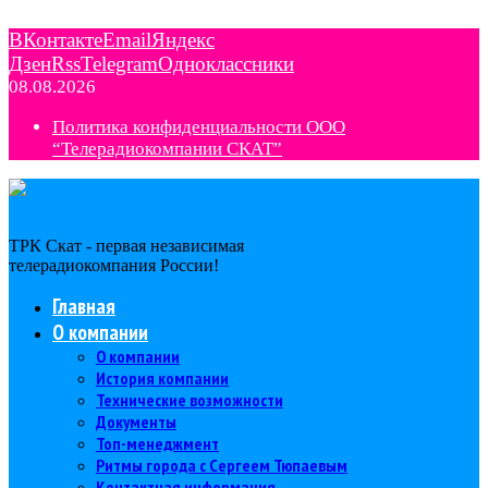
ВКонтакте
Email
Яндекс
Дзен
Rss
Telegram
Одноклассники
08.08.2026
Политика конфиденциальности ООО
“Телерадиокомпании СКАТ”
ТРК Скат - первая независимая
телерадиокомпания Роcсии!
Главная
О компании
О компании
История компании
Технические возможности
Документы
Топ-менеджмент
Ритмы города с Сергеем Тюпаевым
Контактная информация