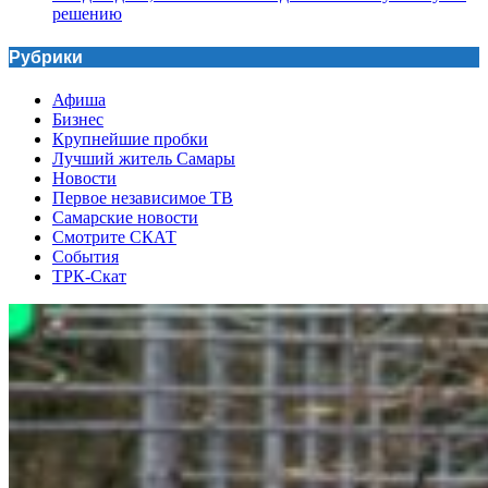
решению
Рубрики
Афиша
Бизнес
Крупнейшие пробки
Лучший житель Самары
Новости
Первое независимое ТВ
Самарские новости
Смотрите СКАТ
События
ТРК-Скат