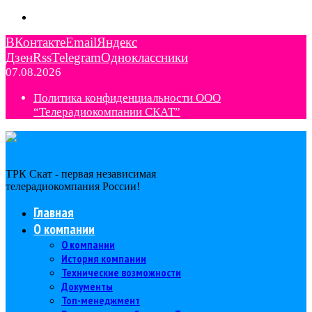
ВКонтакте
Email
Яндекс
Дзен
Rss
Telegram
Одноклассники
07.08.2026
Политика конфиденциальности ООО
“Телерадиокомпании СКАТ”
ТРК Скат - первая независимая
телерадиокомпания Роcсии!
Главная
О компании
О компании
История компании
Технические возможности
Документы
Топ-менеджмент