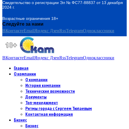
Свидетельство о регистрации Эл № ФС77-88837 от 13 декабря
2024 г.
Возрастные ограничения 18+
Следуйте за нами
ВКонтакте
Email
Яндекс Дзен
Rss
Telegram
Одноклассники
ВКонтакте
Email
Яндекс Дзен
Rss
Telegram
Одноклассники
Главная
О компании
О компании
История компании
Технические возможности
Документы
Топ-менеджмент
Ритмы города с Сергеем Тюпаевым
Контактная информация
Бизнес
Бизнес