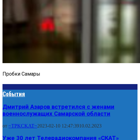
Пробки Самары
События
Дмитрий Азаров встретился с женами
военнослужащих Самарской области
от
~TPKCKAT~
2023-02-10 12:47:39
10.02.2023
Уже 30 лет Телерадиокомпания «СКАТ»