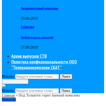
Проводим новый розыгрыш
23.09.2019
События
Любим дарить подарки!
17.09.2019
Архив выпусков СТВ
Политика конфиденциальности ООО
“Телерадиокомпании СКАТ”
Искать:
Поиск
Основное меню
Искать:
Поиск
Главная
»
Под Тольятти горит банный комплекс
Новости