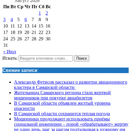
Август 2026
Пн
Вт
Ср
Чт
Пт
Сб
Вс
1
2
3
4
5
6
7
8
9
10
11
12
13
14
15
16
17
18
19
20
21
22
23
24
25
26
27
28
29
30
31
« Июл
Искать:
Поиск
Свежие записи
Александр Фетисов рассказал о развитии авиационного
кластера в Самарской области
Жительница Самарского региона стала жертвой
мошенников при покупке авиабилетов
В Самарской области объявлен желтый уровень
опасности
В Самарской области сохранится теплая погода
Мошенники продолжают использовать приёмы
социальной инженерии – порой «обрабатывают» жертву
не один день, шаг за шагом подталкивая к нужному им