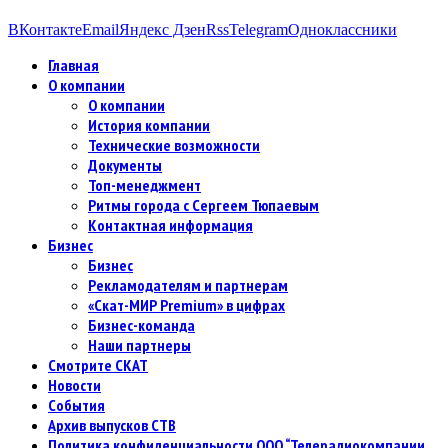
ВКонтакте
Email
Яндекс Дзен
Rss
Telegram
Одноклассники
Главная
О компании
О компании
История компании
Технические возможности
Документы
Топ-менеджмент
Ритмы города с Сергеем Тюпаевым
Контактная информация
Бизнес
Бизнес
Рекламодателям и партнерам
«Скат-МИР Premium» в цифрах
Бизнес-команда
Наши партнеры
Смотрите СКАТ
Новости
События
Архив выпусков СТВ
Политика конфиденциальности ООО “Телерадиокомпании