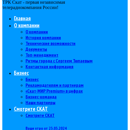
ТРК Скат - первая независимая
телерадиокомпания Роcсии!
Главная
О компании
О компании
История компании
Технические возможности
Документы
Топ-менеджмент
Ритмы города с Сергеем Тюпаевым
Контактная информация
Бизнес
Бизнес
Рекламодателям и партнерам
«Скат-МИР Premium» в цифрах
Бизнес-команда
Наши партнеры
Смотрите СКАТ
Смотрите СКАТ
Ваше утро от 23.03.2024