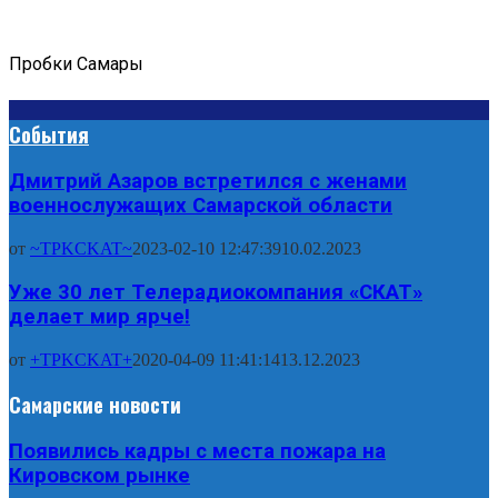
Пробки Самары
События
Дмитрий Азаров встретился с женами
военнослужащих Самарской области
от
~TPKCKAT~
2023-02-10 12:47:39
10.02.2023
Уже 30 лет Телерадиокомпания «СКАТ»
делает мир ярче!
от
+TPKCKAT+
2020-04-09 11:41:14
13.12.2023
Самарские новости
Появились кадры с места пожара на
Кировском рынке