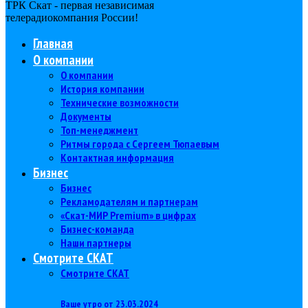
ТРК Скат - первая независимая
телерадиокомпания Роcсии!
Главная
О компании
О компании
История компании
Технические возможности
Документы
Топ-менеджмент
Ритмы города с Сергеем Тюпаевым
Контактная информация
Бизнес
Бизнес
Рекламодателям и партнерам
«Скат-МИР Premium» в цифрах
Бизнес-команда
Наши партнеры
Смотрите СКАТ
Смотрите СКАТ
Ваше утро от 23.03.2024