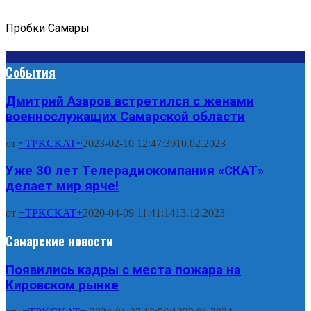
Пробки Самары
События
Дмитрий Азаров встретился с женами
военнослужащих Самарской области
от
~TPKCKAT~
2023-02-10 12:47:39
10.02.2023
Уже 30 лет Телерадиокомпания «СКАТ»
делает мир ярче!
от
+TPKCKAT+
2020-04-09 11:41:14
13.12.2023
Самарские новости
Появились кадры с места пожара на
Кировском рынке