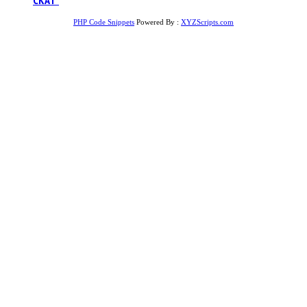
СКАТ”
PHP Code Snippets
Powered By :
XYZScripts.com