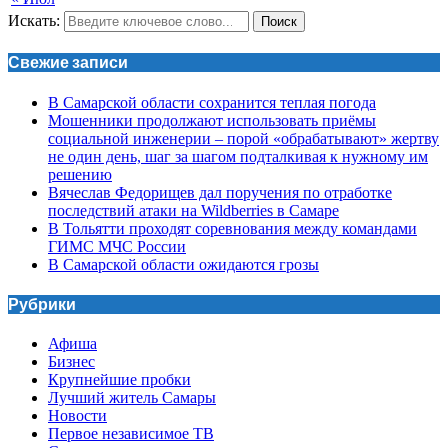
Искать:
Поиск
Свежие записи
В Самарской области сохранится теплая погода
Мошенники продолжают использовать приёмы
социальной инженерии – порой «обрабатывают» жертву
не один день, шаг за шагом подталкивая к нужному им
решению
Вячеслав Федорищев дал поручения по отработке
последствий атаки на Wildberries в Самаре
В Тольятти проходят соревнования между командами
ГИМС МЧС России
В Самарской области ожидаются грозы
Рубрики
Афиша
Бизнес
Крупнейшие пробки
Лучший житель Самары
Новости
Первое независимое ТВ