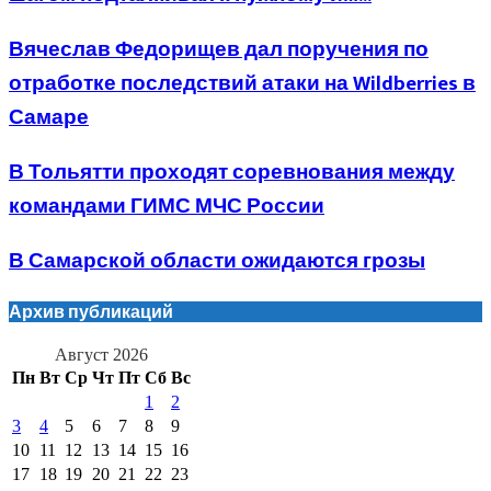
Вячеслав Федорищев дал поручения по
отработке последствий атаки на Wildberries в
Самаре
В Тольятти проходят соревнования между
командами ГИМС МЧС России
В Самарской области ожидаются грозы
Архив публикаций
Август 2026
Пн
Вт
Ср
Чт
Пт
Сб
Вс
1
2
3
4
5
6
7
8
9
10
11
12
13
14
15
16
17
18
19
20
21
22
23