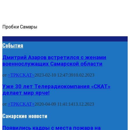
Пробки Самары
События
Дмитрий Азаров встретился с женами
военнослужащих Самарской области
от
~TPKCKAT~
2023-02-10 12:47:39
10.02.2023
Уже 30 лет Телерадиокомпания «СКАТ»
делает мир ярче!
от
+TPKCKAT+
2020-04-09 11:41:14
13.12.2023
Самарские новости
Появились кадры с места пожара на