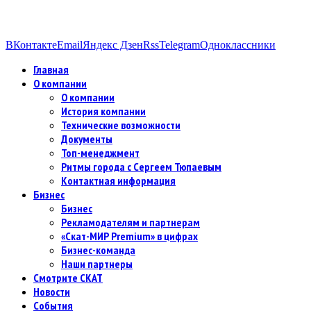
ВКонтакте
Email
Яндекс Дзен
Rss
Telegram
Одноклассники
Главная
О компании
О компании
История компании
Технические возможности
Документы
Топ-менеджмент
Ритмы города с Сергеем Тюпаевым
Контактная информация
Бизнес
Бизнес
Рекламодателям и партнерам
«Скат-МИР Premium» в цифрах
Бизнес-команда
Наши партнеры
Смотрите СКАТ
Новости
События