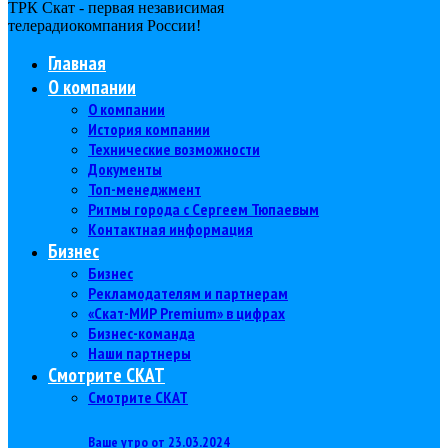
ТРК Скат - первая независимая
телерадиокомпания Роcсии!
Главная
О компании
О компании
История компании
Технические возможности
Документы
Топ-менеджмент
Ритмы города с Сергеем Тюпаевым
Контактная информация
Бизнес
Бизнес
Рекламодателям и партнерам
«Скат-МИР Premium» в цифрах
Бизнес-команда
Наши партнеры
Смотрите СКАТ
Смотрите СКАТ
Ваше утро от 23.03.2024