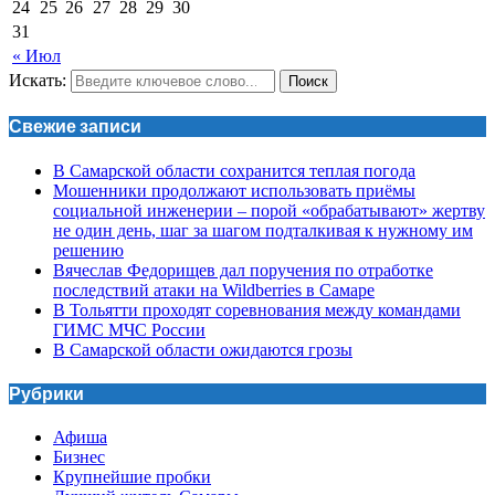
24
25
26
27
28
29
30
31
« Июл
Искать:
Поиск
Свежие записи
В Самарской области сохранится теплая погода
Мошенники продолжают использовать приёмы
социальной инженерии – порой «обрабатывают» жертву
не один день, шаг за шагом подталкивая к нужному им
решению
Вячеслав Федорищев дал поручения по отработке
последствий атаки на Wildberries в Самаре
В Тольятти проходят соревнования между командами
ГИМС МЧС России
В Самарской области ожидаются грозы
Рубрики
Афиша
Бизнес
Крупнейшие пробки