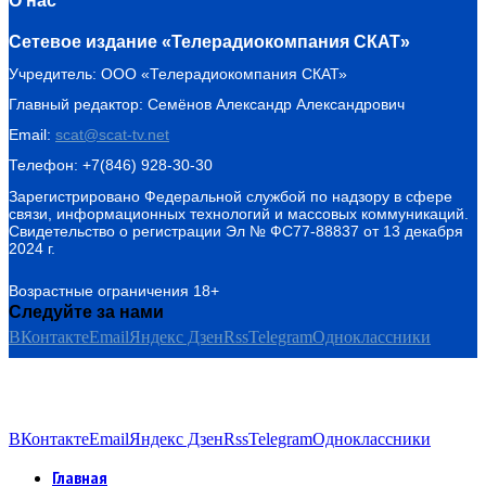
О нас
Сетевое издание «Телерадиокомпания СКАТ»
Учредитель: ООО «Телерадиокомпания СКАТ»
Главный редактор: Семёнов Александр Александрович
Email:
scat@scat-tv.net
Телефон: +7(846) 928-30-30
Зарегистрировано Федеральной службой по надзору в сфере
связи, информационных технологий и массовых коммуникаций.
Свидетельство о регистрации Эл № ФС77-88837 от 13 декабря
2024 г.
Возрастные ограничения 18+
Следуйте за нами
ВКонтакте
Email
Яндекс Дзен
Rss
Telegram
Одноклассники
ВКонтакте
Email
Яндекс Дзен
Rss
Telegram
Одноклассники
Главная