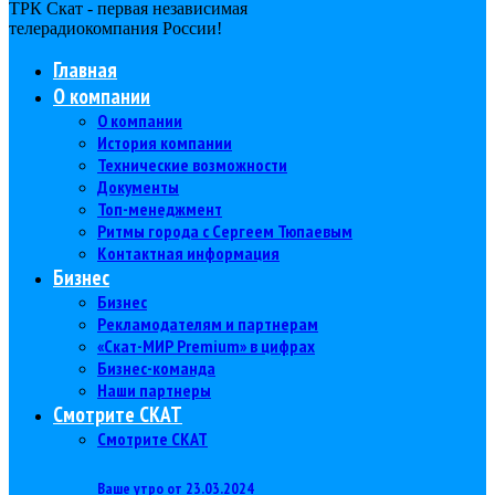
ТРК Скат - первая независимая
телерадиокомпания Роcсии!
Главная
О компании
О компании
История компании
Технические возможности
Документы
Топ-менеджмент
Ритмы города с Сергеем Тюпаевым
Контактная информация
Бизнес
Бизнес
Рекламодателям и партнерам
«Скат-МИР Premium» в цифрах
Бизнес-команда
Наши партнеры
Смотрите СКАТ
Смотрите СКАТ
Ваше утро от 23.03.2024