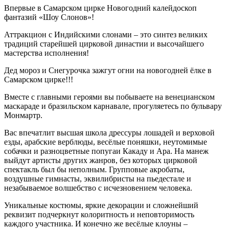
Впервые в Самарском цирке Новогодний калейдоскоп
фантазий «Шоу Слонов»!
Аттракцион с Индийскими слонами – это синтез великих
традиций старейшей цирковой династии и высочайшего
мастерства исполнения!
Дед мороз и Снегурочка зажгут огни на новогодней ёлке в
Самарском цирке!!!
Вместе с главными героями вы побываете на венецианском
маскараде и бразильском карнавале, прогуляетесь по бульвару
Монмартр.
Вас впечатлит высшая школа дрессуры лошадей и верховой
езды, арабские верблюды, весёлые поняшки, неутомимые
собачки и разноцветные попугаи Какаду и Ара. На манеж
выйдут артисты других жанров, без которых цирковой
спектакль был бы неполным. Групповые акробаты,
воздушные гимнасты, эквилибристы на пьедестале и
незабываемое волшебство с исчезновением человека.
Уникальные костюмы, яркие декорации и сложнейший
реквизит подчеркнут колоритность и неповторимость
каждого участника. И конечно же весёлые клоуны –