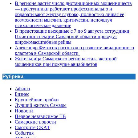
В регионе растёт число дистанционных мошенничеств
— преступники работают профессионально и
обрабатывают жертву глубоко, полностью лишая ее
возможности мыслить критически, используя
психологическое давление
В предстоящие выходные с 7 по 9 августа сотрудники
Госавтоинспекции Самарской области проведут
широкомасштабные рейды
Александр Фетисов рассказал о развитии авиационного
кластера в Самарской области
Жительница Самарского региона стала жертвой
мошенников при покупке авиабилетов
Рубрики
Афиша
Бизнес
Крупнейшие пробки
Лучший житель Самары
Новости
Первое независимое ТВ
Самарские новости
Смотрите СКАТ
События