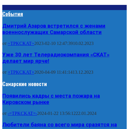
События
Дмитрий Азаров встретился с женами
военнослужащих Самарской области
от
~TPKCKAT~
2023-02-10 12:47:39
10.02.2023
Уже 30 лет Телерадиокомпания «СКАТ»
делает мир ярче!
от
+TPKCKAT+
2020-04-09 11:41:14
13.12.2023
Самарские новости
Появились кадры с места пожара на
Кировском рынке
от
-=TPKCKAT=-
2024-01-22 13:56:12
22.01.2024
Любители баяна со всего мира сразятся на