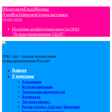
ВКонтакте
Email
Яндекс
Дзен
Rss
Telegram
Одноклассники
10.08.2026
Политика конфиденциальности ООО
“Телерадиокомпании СКАТ”
ТРК Скат - первая независимая
телерадиокомпания Роcсии!
Главная
О компании
О компании
История компании
Технические возможности
Документы
Топ-менеджмент
Ритмы города с Сергеем Тюпаевым
Контактная информация