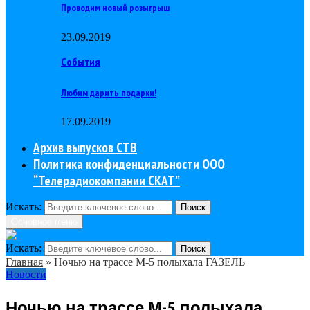
Проводим новый розыгрыш
23.09.2019
События
Любим дарить подарки!
17.09.2019
Архив выпусков СТВ
Политика конфиденциальности ООО
“Телерадиокомпании СКАТ”
Искать:
Поиск
Основное меню
Искать:
Поиск
Главная
»
Ночью на трассе М-5 полыхала ГАЗЕЛЬ
Новости
Ночью на трассе М-5 полыхала