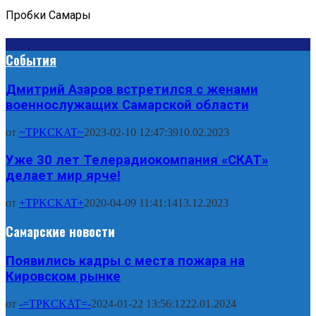
Пробки Самары
События
Дмитрий Азаров встретился с женами
военнослужащих Самарской области
от
~TPKCKAT~
2023-02-10 12:47:39
10.02.2023
Уже 30 лет Телерадиокомпания «СКАТ»
делает мир ярче!
от
+TPKCKAT+
2020-04-09 11:41:14
13.12.2023
Самарские новости
Появились кадры с места пожара на
Кировском рынке
от
-=TPKCKAT=-
2024-01-22 13:56:12
22.01.2024