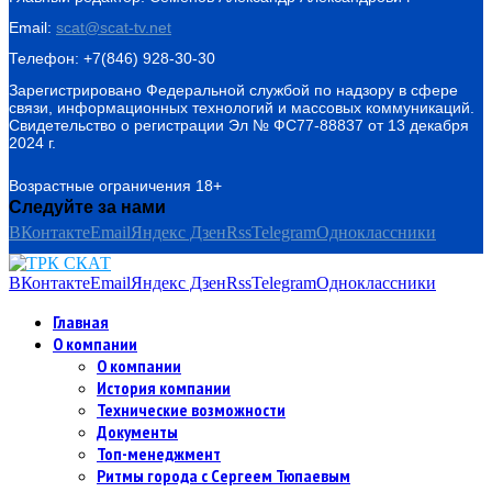
Email:
scat@scat-tv.net
Телефон: +7(846) 928-30-30
Зарегистрировано Федеральной службой по надзору в сфере
связи, информационных технологий и массовых коммуникаций.
Свидетельство о регистрации Эл № ФС77-88837 от 13 декабря
2024 г.
Возрастные ограничения 18+
Следуйте за нами
ВКонтакте
Email
Яндекс Дзен
Rss
Telegram
Одноклассники
ВКонтакте
Email
Яндекс Дзен
Rss
Telegram
Одноклассники
Главная
О компании
О компании
История компании
Технические возможности
Документы
Топ-менеджмент
Ритмы города с Сергеем Тюпаевым