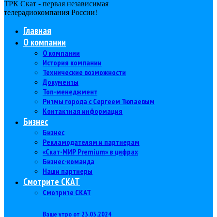
ТРК Скат - первая независимая
телерадиокомпания Роcсии!
Главная
О компании
О компании
История компании
Технические возможности
Документы
Топ-менеджмент
Ритмы города с Сергеем Тюпаевым
Контактная информация
Бизнес
Бизнес
Рекламодателям и партнерам
«Скат-МИР Premium» в цифрах
Бизнес-команда
Наши партнеры
Смотрите СКАТ
Смотрите СКАТ
Ваше утро от 23.03.2024