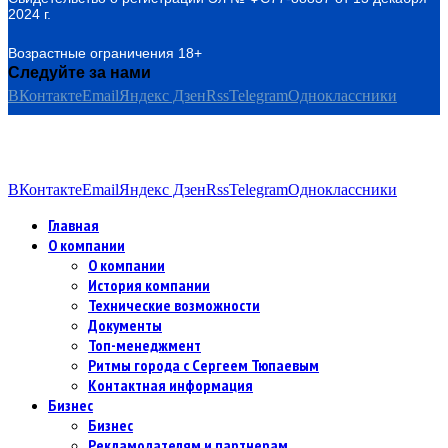
2024 г.
Возрастные ограничения 18+
Следуйте за нами
ВКонтакте
Email
Яндекс Дзен
Rss
Telegram
Одноклассники
ВКонтакте
Email
Яндекс Дзен
Rss
Telegram
Одноклассники
Главная
О компании
О компании
История компании
Технические возможности
Документы
Топ-менеджмент
Ритмы города с Сергеем Тюпаевым
Контактная информация
Бизнес
Бизнес
Рекламодателям и партнерам