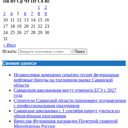
Пн
Вт
Ср
Чт
Пт
Сб
Вс
1
2
3
4
5
6
7
8
9
10
11
12
13
14
15
16
17
18
19
20
21
22
23
24
25
26
27
28
29
30
31
« Июл
Искать:
Поиск
Свежие записи
Независимые компании серьёзно теснят федеральные
нефтяные бренды на топливном рынке Самарской
области
Самарским школьникам могут отменить ЕГЭ с 2027
года
Строители Самарской области принимают поздравления
с профессиональным праздником
Самарские школьники с 1 сентября начнут учиться по
обновлённым программам
Вячеслав Федорищев награжден Почетной грамотой
Минобороны России