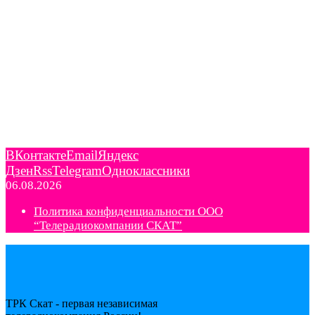
ВКонтакте
Email
Яндекс
Дзен
Rss
Telegram
Одноклассники
06.08.2026
Политика конфиденциальности ООО
“Телерадиокомпании СКАТ”
ТРК Скат - первая независимая