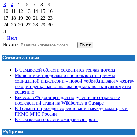
3
4
5
6
7
8
9
10
11
12
13
14
15
16
17
18
19
20
21
22
23
24
25
26
27
28
29
30
31
« Июл
Искать:
Поиск
Свежие записи
В Самарской области сохранится теплая погода
Мошенники продолжают использовать приёмы
социальной инженерии – порой «обрабатывают» жертву
не один день, шаг за шагом подталкивая к нужному им
решению
Вячеслав Федорищев дал поручения по отработке
последствий атаки на Wildberries в Самаре
В Тольятти проходят соревнования между командами
ГИМС МЧС России
В Самарской области ожидаются грозы
Рубрики