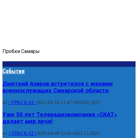
Пробки Самары
События
Дмитрий Азаров встретился с женами
военнослужащих Самарской области
от
~TPKCKAT~
2023-02-10 12:47:39
10.02.2023
Уже 30 лет Телерадиокомпания «СКАТ»
делает мир ярче!
от
+TPKCKAT+
2020-04-09 11:41:14
13.12.2023