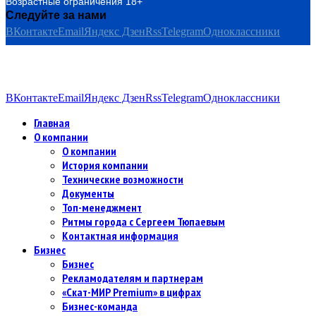
Возрастные ограничения 18+
Следуйте за нами
ВКонтакте
Email
Яндекс Дзен
Rss
Telegram
Одноклассники
ВКонтакте
Email
Яндекс Дзен
Rss
Telegram
Одноклассники
Главная
О компании
О компании
История компании
Технические возможности
Документы
Топ-менеджмент
Ритмы города с Сергеем Тюпаевым
Контактная информация
Бизнес
Бизнес
Рекламодателям и партнерам
«Скат-МИР Premium» в цифрах
Бизнес-команда