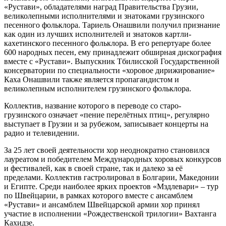
«Рустави», обладателями наград Правительства Грузии,
великолепными исполнителями и знатоками грузинского
песенного фольклора. Тариель Онашвили получил признание
как один из лучших исполнителей и знатоков картли-
кахетинского песенного фольклора. В его репертуаре более
600 народных песен, ему принадлежит обширная дискография
вместе с «Рустави». Выпускник Тбилисской Государственной
консерватории по специальности «хоровое дирижирование»
Каха Онашвили также является пропагандистом и
великолепным исполнителем грузинского фольклора.
Коллектив, название которого в переводе со старо-
грузинского означает «пение перелётных птиц», регулярно
выступает в Грузии и за рубежом, записывает концерты на
радио и телевидении.
За 25 лет своей деятельности хор неоднократно становился
лауреатом и победителем Международных хоровых конкурсов
и фестивалей, как в своей стране, так и далеко за её
пределами. Коллектив гастролировал в Болгарии, Македонии
и Египте. Среди наиболее ярких проектов «Мздлевари» – тур
по Швейцарии, в рамках которого вместе с ансамблем
«Рустави» и ансамблем Швейцарской армии хор принял
участие в исполнении «Рождественской трилогии» Вахтанга
Кахидзе.