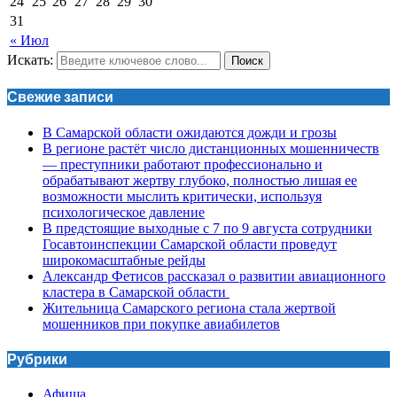
24
25
26
27
28
29
30
31
« Июл
Искать:
Поиск
Свежие записи
В Самарской области ожидаются дожди и грозы
В регионе растёт число дистанционных мошенничеств
— преступники работают профессионально и
обрабатывают жертву глубоко, полностью лишая ее
возможности мыслить критически, используя
психологическое давление
В предстоящие выходные с 7 по 9 августа сотрудники
Госавтоинспекции Самарской области проведут
широкомасштабные рейды
Александр Фетисов рассказал о развитии авиационного
кластера в Самарской области
Жительница Самарского региона стала жертвой
мошенников при покупке авиабилетов
Рубрики
Афиша