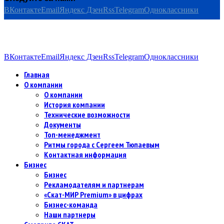
ВКонтакте
Email
Яндекс Дзен
Rss
Telegram
Одноклассники
ВКонтакте
Email
Яндекс Дзен
Rss
Telegram
Одноклассники
Главная
О компании
О компании
История компании
Технические возможности
Документы
Топ-менеджмент
Ритмы города с Сергеем Тюпаевым
Контактная информация
Бизнес
Бизнес
Рекламодателям и партнерам
«Скат-МИР Premium» в цифрах
Бизнес-команда
Наши партнеры