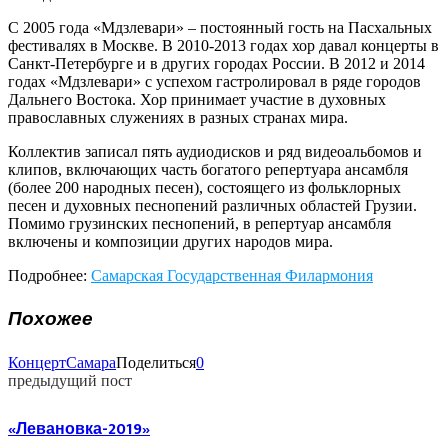
С 2005 года «Мдзлевари» – постоянный гость на Пасхальных
фестивалях в Москве. В 2010-2013 годах хор давал концерты в
Санкт-Петербурге и в других городах России. В 2012 и 2014
годах «Мдзлевари» с успехом гастролировал в ряде городов
Дальнего Востока. Хор принимает участие в духовных
православных служениях в разных странах мира.
Коллектив записал пять аудиодисков и ряд видеоальбомов и
клипов, включающих часть богатого репертуара ансамбля
(более 200 народных песен), состоящего из фольклорных
песен и духовных песнопений различных областей Грузии.
Помимо грузинских песнопений, в репертуар ансамбля
включены и композиции других народов мира.
Подробнее:
Самарская Государственная Филармония
Похожее
Концерт
Самара
Поделиться
0
предыдущий пост
«Левановка-2019»