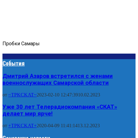
Пробки Самары
События
Дмитрий Азаров встретился с женами
военнослужащих Самарской области
от
~TPKCKAT~
2023-02-10 12:47:39
10.02.2023
Уже 30 лет Телерадиокомпания «СКАТ»
делает мир ярче!
от
+TPKCKAT+
2020-04-09 11:41:14
13.12.2023
Самарские новости