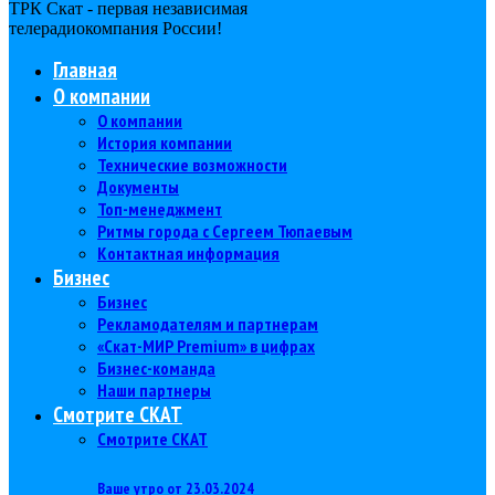
ТРК Скат - первая независимая
телерадиокомпания Роcсии!
Главная
О компании
О компании
История компании
Технические возможности
Документы
Топ-менеджмент
Ритмы города с Сергеем Тюпаевым
Контактная информация
Бизнес
Бизнес
Рекламодателям и партнерам
«Скат-МИР Premium» в цифрах
Бизнес-команда
Наши партнеры
Смотрите СКАТ
Смотрите СКАТ
Ваше утро от 23.03.2024