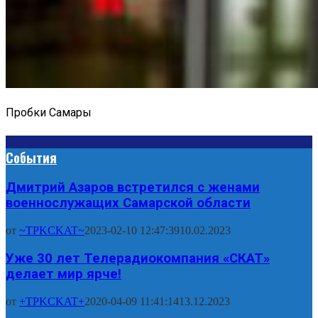
Пробки Самары
События
Дмитрий Азаров встретился с женами
военнослужащих Самарской области
от
~TPKCKAT~
2023-02-10 12:47:39
10.02.2023
Уже 30 лет Телерадиокомпания «СКАТ»
делает мир ярче!
от
+TPKCKAT+
2020-04-09 11:41:14
13.12.2023