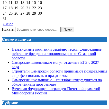
10
11
12
13
14
15
16
17
18
19
20
21
22
23
24
25
26
27
28
29
30
31
« Июл
Искать:
Поиск
Свежие записи
Независимые компании серьёзно теснят федеральные
нефтяные бренды на топливном рынке Самарской
области
Самарским школьникам могут отменить ЕГЭ с 2027
года
Строители Самарской области принимают поздравления
с профессиональным праздником
Самарские школьники с 1 сентября начнут учиться по
обновлённым программам
Вячеслав Федорищев награжден Почетной грамотой
Минобороны России
Рубрики