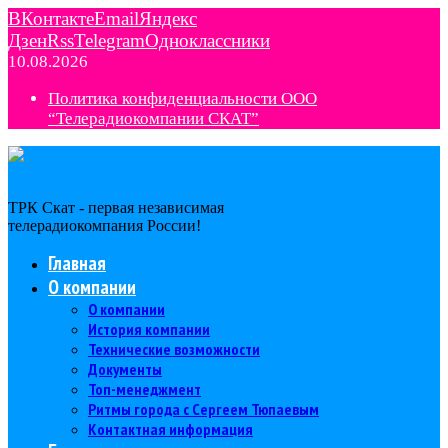
ВКонтакте
Email
Яндекс
Дзен
Rss
Telegram
Одноклассники
10.08.2026
Политика конфиденциальности ООО
“Телерадиокомпании СКАТ”
ТРК Скат - первая независимая
телерадиокомпания Роcсии!
Главная
О компании
О компании
История компании
Технические возможности
Документы
Топ-менеджмент
Ритмы города с Сергеем Тюпаевым
Контактная информация