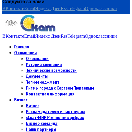
Следуйте за нами
ВКонтакте
Email
Яндекс Дзен
Rss
Telegram
Одноклассники
ВКонтакте
Email
Яндекс Дзен
Rss
Telegram
Одноклассники
Главная
О компании
О компании
История компании
Технические возможности
Документы
Топ-менеджмент
Ритмы города с Сергеем Тюпаевым
Контактная информация
Бизнес
Бизнес
Рекламодателям и партнерам
«Скат-МИР Premium» в цифрах
Бизнес-команда
Наши партнеры