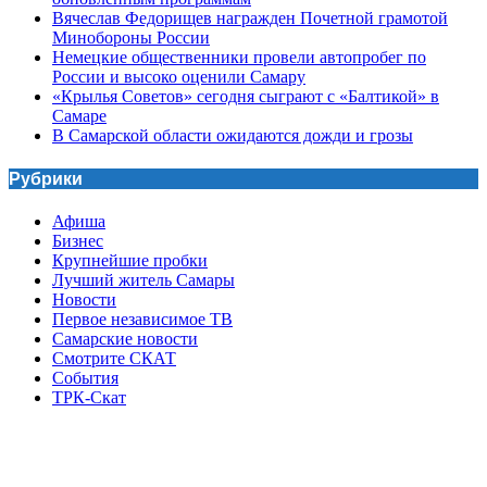
Вячеслав Федорищев награжден Почетной грамотой
Минобороны России
Немецкие общественники провели автопробег по
России и высоко оценили Самару
«Крылья Советов» сегодня сыграют с «Балтикой» в
Самаре
В Самарской области ожидаются дожди и грозы
Рубрики
Афиша
Бизнес
Крупнейшие пробки
Лучший житель Самары
Новости
Первое независимое ТВ
Самарские новости
Смотрите СКАТ
События
ТРК-Скат