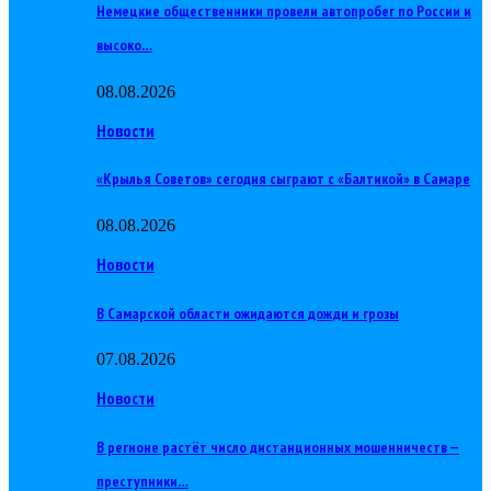
Немецкие общественники провели автопробег по России и
высоко…
08.08.2026
Новости
«Крылья Советов» сегодня сыграют с «Балтикой» в Самаре
08.08.2026
Новости
В Самарской области ожидаются дожди и грозы
07.08.2026
Новости
В регионе растёт число дистанционных мошенничеств —
преступники…