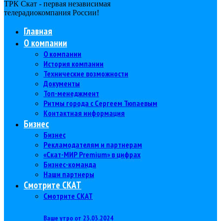
ТРК Скат - первая независимая
телерадиокомпания Роcсии!
Главная
О компании
О компании
История компании
Технические возможности
Документы
Топ-менеджмент
Ритмы города с Сергеем Тюпаевым
Контактная информация
Бизнес
Бизнес
Рекламодателям и партнерам
«Скат-МИР Premium» в цифрах
Бизнес-команда
Наши партнеры
Смотрите СКАТ
Смотрите СКАТ
Ваше утро от 23.03.2024