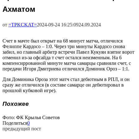
Ахматом
от
=TPKCKAT=
2024-09-24 16:25:09
24.09.2024
Счет в мачте был открыт на 68 минует матча, отличился
Фелиппе Кардосо – 1:0. Через три минуты Кардосо снова
забил, но главный арбитр встречи Павел Кукуян взятие ворот
отменил из-за офсайда т счет остался неизменным. На 6
компенсиррованной минуте матча самарцы сравняли счет, с
передачи Игоря Дмитриева отличился Доминик Ороз – 1:1.
Для Доминика Ороза этот матч стал дебютным в РПЛ, и он
сразу же отличился (в составе самарце он дебютировал в
прошлой кубковой игре).
Похожее
Фото: ФК Крылья Советов
Поделиться
0
предыдущий пост