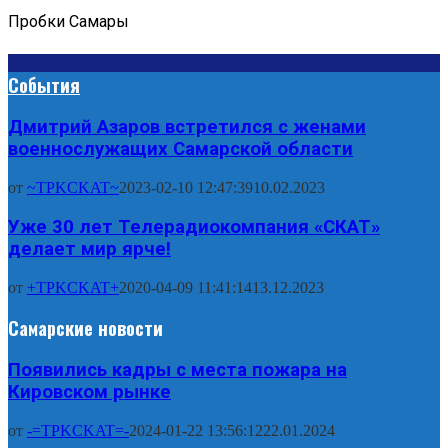
Пробки Самары
События
Дмитрий Азаров встретился с женами
военнослужащих Самарской области
от
~TPKCKAT~
2023-02-10 12:47:39
10.02.2023
Уже 30 лет Телерадиокомпания «СКАТ»
делает мир ярче!
от
+TPKCKAT+
2020-04-09 11:41:14
13.12.2023
Самарские новости
Появились кадры с места пожара на
Кировском рынке
от
-=TPKCKAT=-
2024-01-22 13:56:12
22.01.2024