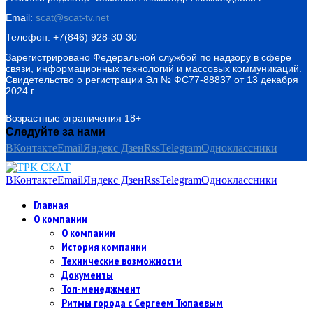
Email:
scat@scat-tv.net
Телефон: +7(846) 928-30-30
Зарегистрировано Федеральной службой по надзору в сфере
связи, информационных технологий и массовых коммуникаций.
Свидетельство о регистрации Эл № ФС77-88837 от 13 декабря
2024 г.
Возрастные ограничения 18+
Следуйте за нами
ВКонтакте
Email
Яндекс Дзен
Rss
Telegram
Одноклассники
ВКонтакте
Email
Яндекс Дзен
Rss
Telegram
Одноклассники
Главная
О компании
О компании
История компании
Технические возможности
Документы
Топ-менеджмент
Ритмы города с Сергеем Тюпаевым