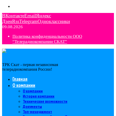
ВКонтакте
Email
Яндекс
Дзен
Rss
Telegram
Одноклассники
09.08.2026
Политика конфиденциальности ООО
“Телерадиокомпании СКАТ”
ТРК Скат - первая независимая
телерадиокомпания Роcсии!
Главная
О компании
О компании
История компании
Технические возможности
Документы
Топ-менеджмент