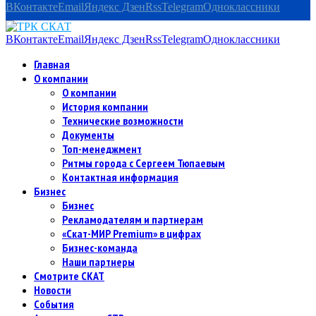
ВКонтакте
Email
Яндекс Дзен
Rss
Telegram
Одноклассники
ВКонтакте
Email
Яндекс Дзен
Rss
Telegram
Одноклассники
Главная
О компании
О компании
История компании
Технические возможности
Документы
Топ-менеджмент
Ритмы города с Сергеем Тюпаевым
Контактная информация
Бизнес
Бизнес
Рекламодателям и партнерам
«Скат-МИР Premium» в цифрах
Бизнес-команда
Наши партнеры
Смотрите СКАТ
Новости
События