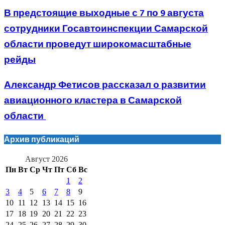
В предстоящие выходные с 7 по 9 августа
сотрудники Госавтоинспекции Самарской
области проведут широкомасштабные
рейды
Александр Фетисов рассказал о развитии
авиационного кластера в Самарской
области
Архив публикаций
Август 2026
Пн
Вт
Ср
Чт
Пт
Сб
Вс
1
2
3
4
5
6
7
8
9
10
11
12
13
14
15
16
17
18
19
20
21
22
23
24
25
26
27
28
29
30