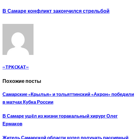
В Самаре конфликт закончился стрельбой
~TPKCKAT~
Похожие посты
Самарские «Крылья» и тольяттинский «Акрон» победили
в матчах Кубка России
В Самаре ушёл из жизни торакальный хирург Олег
Ермаков
Житель Самарской области хотел получать пассивный