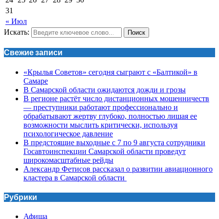
31
« Июл
Искать:
Поиск
Свежие записи
«Крылья Советов» сегодня сыграют с «Балтикой» в
Самаре
В Самарской области ожидаются дожди и грозы
В регионе растёт число дистанционных мошенничеств
— преступники работают профессионально и
обрабатывают жертву глубоко, полностью лишая ее
возможности мыслить критически, используя
психологическое давление
В предстоящие выходные с 7 по 9 августа сотрудники
Госавтоинспекции Самарской области проведут
широкомасштабные рейды
Александр Фетисов рассказал о развитии авиационного
кластера в Самарской области
Рубрики
Афиша