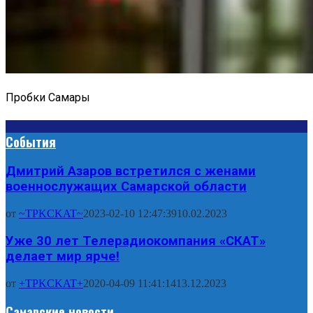
Пробки Самары
События
Дмитрий Азаров встретился с женами
военнослужащих Самарской области
от
~TPKCKAT~
2023-02-10 12:47:39
10.02.2023
Уже 30 лет Телерадиокомпания «СКАТ»
делает мир ярче!
от
+TPKCKAT+
2020-04-09 11:41:14
13.12.2023
Самарские новости