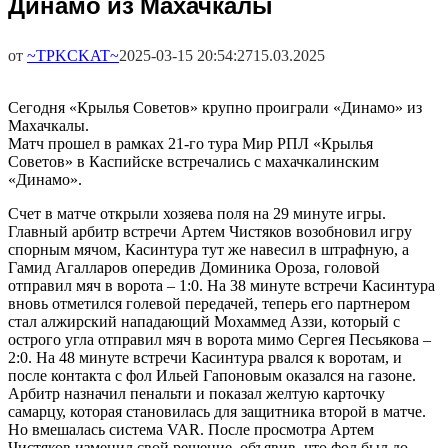
Динамо из Махачкалы
от
~TPKCKAT~
2025-03-15 20:54:27
15.03.2025
Сегодня «Крылья Советов» крупно проиграли «Динамо» из
Махачкалы.
Матч прошел в рамках 21-го тура Мир РПЛ «Крылья
Советов» в Каспийске встречались с махачкалинским
«Динамо».
Счет в матче открыли хозяева поля на 29 минуте игры.
Главный арбитр встречи Артем Чистяков возобновил игру
спорным мячом, Касинтура тут же навесил в штрафную, а
Гамид Агалларов опередив Доминика Ороза, головой
отправил мяч в ворота – 1:0. На 38 минуте встречи Касинтура
вновь отметился голевой передачей, теперь его партнером
стал алжирский нападающий Мохаммед Аззи, который с
острого угла отправил мяч в ворота мимо Сергея Песьякова –
2:0. На 48 минуте встречи Касинтура рвался к воротам, и
после контакта с фол Ильей Гапоновым оказался на газоне.
Арбитр назначил пенальти и показал желтую карточку
самарцу, которая становилась для защитника второй в матче.
Но вмешалась система VAR. После просмотра Артем
Чистяков изменил свой решение, объявив, что фол был до