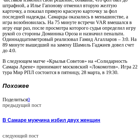
штрафной, а Илье Гапонову отменил вторую желтую
карточку, а показал прямую красную карточку за фол
последней надежды. Самарцы оказались в меньшинстве, а
игра возобновилась. На 75 минуте встречи VAR вмешался в
игру еще раз, после просмотра которого судья определил игру
рукой со стороны Доминика Ороза и назначил пенальти.
Одиннадцатиметровый реализовал Гамид Агалларов – 3:0. На
89 минуте вышедший на замену Шамиль Гаджиев довел счет
до 4:0.
В следующем матче «Крылья Советов» на «Солидарность
Самара Арене» принимают московский «Локомотив». Игра 22
тура Мир РПЛ состоится в пятницу, 28 марта, в 19:30.
Похожее
Поделиться
0
предыдущий пост
В Самаре мужчина избил двух женщин
следующий пост