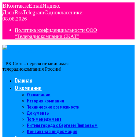
ВКонтакте
Email
Яндекс
Дзен
Rss
Telegram
Одноклассники
08.08.2026
Политика конфиденциальности ООО
“Телерадиокомпании СКАТ”
ТРК Скат - первая независимая
телерадиокомпания Роcсии!
Главная
О компании
О компании
История компании
Технические возможности
Документы
Топ-менеджмент
Ритмы города с Сергеем Тюпаевым
Контактная информация