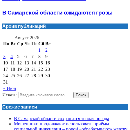
В Самарской области ожидаются грозы
Архив публикаций
Август 2026
Пн
Вт
Ср
Чт
Пт
Сб
Вс
1
2
3
4
5
6
7
8
9
10
11
12
13
14
15
16
17
18
19
20
21
22
23
24
25
26
27
28
29
30
31
« Июл
Искать:
Поиск
Свежие записи
В Самарской области сохранится теплая погода
Мошенники продолжают использовать приёмы
социальной инженерии – порой «обрабатывают» жертву