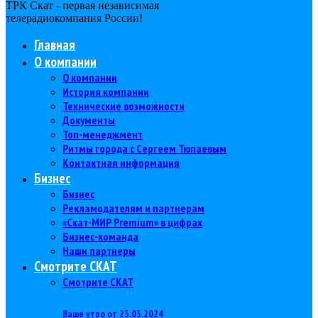
ТРК Скат - первая независимая
телерадиокомпания Роcсии!
Главная
О компании
О компании
История компании
Технические возможности
Документы
Топ-менеджмент
Ритмы города с Сергеем Тюпаевым
Контактная информация
Бизнес
Бизнес
Рекламодателям и партнерам
«Скат-МИР Premium» в цифрах
Бизнес-команда
Наши партнеры
Смотрите СКАТ
Смотрите СКАТ
Ваше утро от 23.03.2024