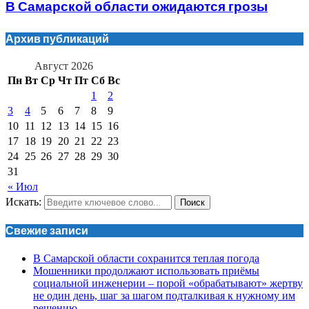
В Самарской области ожидаются грозы
Архив публикаций
Август 2026
Пн
Вт
Ср
Чт
Пт
Сб
Вс
1
2
3
4
5
6
7
8
9
10
11
12
13
14
15
16
17
18
19
20
21
22
23
24
25
26
27
28
29
30
31
« Июл
Искать:
Поиск
Свежие записи
В Самарской области сохранится теплая погода
Мошенники продолжают использовать приёмы
социальной инженерии – порой «обрабатывают» жертву
не один день, шаг за шагом подталкивая к нужному им
решению