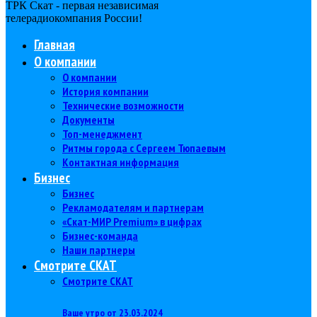
ТРК Скат - первая независимая
телерадиокомпания Роcсии!
Главная
О компании
О компании
История компании
Технические возможности
Документы
Топ-менеджмент
Ритмы города с Сергеем Тюпаевым
Контактная информация
Бизнес
Бизнес
Рекламодателям и партнерам
«Скат-МИР Premium» в цифрах
Бизнес-команда
Наши партнеры
Смотрите СКАТ
Смотрите СКАТ
Ваше утро от 23.03.2024