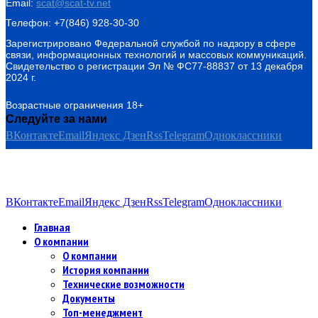
Email:
scat@scat-tv.net
Телефон: +7(846) 928-30-30
Зарегистрировано Федеральной службой по надзору в сфере
связи, информационных технологий и массовых коммуникаций.
Свидетельство о регистрации Эл № ФС77-88837 от 13 декабря
2024 г.
Возрастные ограничения 18+
Следуйте за нами
ВКонтакте
Email
Яндекс Дзен
Rss
Telegram
Одноклассники
ВКонтакте
Email
Яндекс Дзен
Rss
Telegram
Одноклассники
Главная
О компании
О компании
История компании
Технические возможности
Документы
Топ-менеджмент