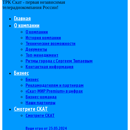
ТРК Скат - первая независимая
телерадиокомпания Роcсии!
Главная
О компании
О компании
История компании
Технические возможности
Документы
Топ-менеджмент
Ритмы города с Сергеем Тюпаевым
Контактная информация
Бизнес
Бизнес
Рекламодателям и партнерам
«Скат-МИР Premium» в цифрах
Бизнес-команда
Наши партнеры
Смотрите СКАТ
Смотрите СКАТ
Ваше утро от 23.03.2024