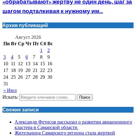
«обрабатывают» жертву не один день, шаг за
шагом подталкивая к нужному им...
Архив публикаций
Август 2026
Пн
Вт
Ср
Чт
Пт
Сб
Вс
1
2
3
4
5
6
7
8
9
10
11
12
13
14
15
16
17
18
19
20
21
22
23
24
25
26
27
28
29
30
31
« Июл
Искать:
Поиск
Свежие записи
Александр Фетисов рассказал о развитии авиационного
кластера в Самарской области
Жительница Самарского региона стала жертвой