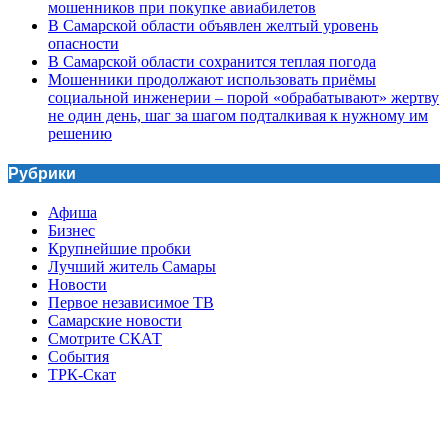
мошенников при покупке авиабилетов
В Самарской области объявлен желтый уровень
опасности
В Самарской области сохранится теплая погода
Мошенники продолжают использовать приёмы
социальной инженерии – порой «обрабатывают» жертву
не один день, шаг за шагом подталкивая к нужному им
решению
Рубрики
Афиша
Бизнес
Крупнейшие пробки
Лучший житель Самары
Новости
Первое независимое ТВ
Самарские новости
Смотрите СКАТ
События
ТРК-Скат