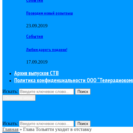
Проводим новый розыгрыш
23.09.2019
События
Любим дарить подарки!
17.09.2019
Архив выпусков СТВ
Политика конфиденциальности ООО “Телерадиоком
Искать:
Поиск
Основное меню
Искать:
Поиск
Главная
»
Глава Тольятти уходит в отставку