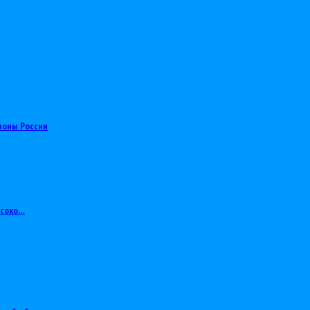
роны России
ысоко…