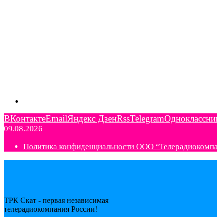
ВКонтакте
Email
Яндекс Дзен
Rss
Telegram
Одноклассни
09.08.2026
Политика конфиденциальности ООО “Телерадиокомп
ТРК Скат - первая независимая
телерадиокомпания Роcсии!