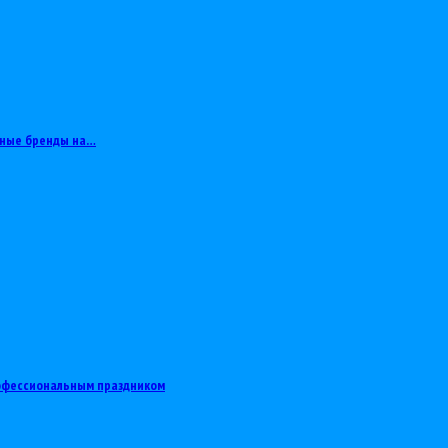
яные бренды на…
рофессиональным праздником