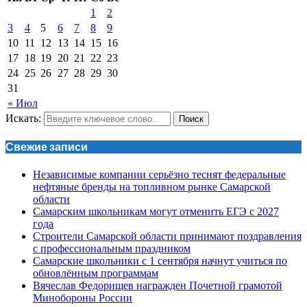
1
2
3
4
5
6
7
8
9
10
11
12
13
14
15
16
17
18
19
20
21
22
23
24
25
26
27
28
29
30
31
« Июл
Искать:
Поиск
Свежие записи
Независимые компании серьёзно теснят федеральные
нефтяные бренды на топливном рынке Самарской
области
Самарским школьникам могут отменить ЕГЭ с 2027
года
Строители Самарской области принимают поздравления
с профессиональным праздником
Самарские школьники с 1 сентября начнут учиться по
обновлённым программам
Вячеслав Федорищев награжден Почетной грамотой
Минобороны России