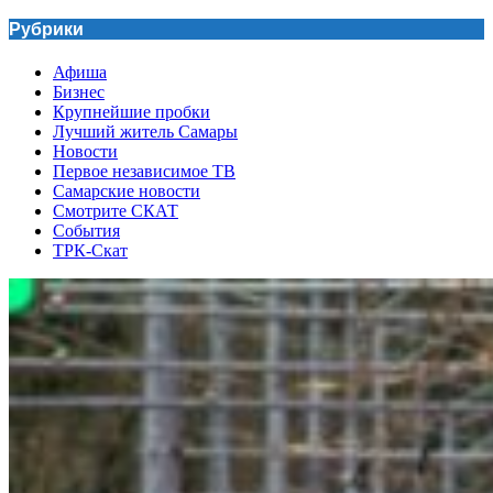
Рубрики
Афиша
Бизнес
Крупнейшие пробки
Лучший житель Самары
Новости
Первое независимое ТВ
Самарские новости
Смотрите СКАТ
События
ТРК-Скат