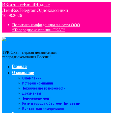
ВКонтакте
Email
Яндекс
Дзен
Rss
Telegram
Одноклассники
10.08.2026
Политика конфиденциальности ООО
“Телерадиокомпании СКАТ”
ТРК Скат - первая независимая
телерадиокомпания Роcсии!
Главная
О компании
О компании
История компании
Технические возможности
Документы
Топ-менеджмент
Ритмы города с Сергеем Тюпаевым
Контактная информация