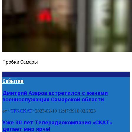
Пробки Самары
События
Дмитрий Азаров встретился с женами
военнослужащих Самарской области
от
~TPKCKAT~
2023-02-10 12:47:39
10.02.2023
Уже 30 лет Телерадиокомпания «СКАТ»
делает мир ярче!