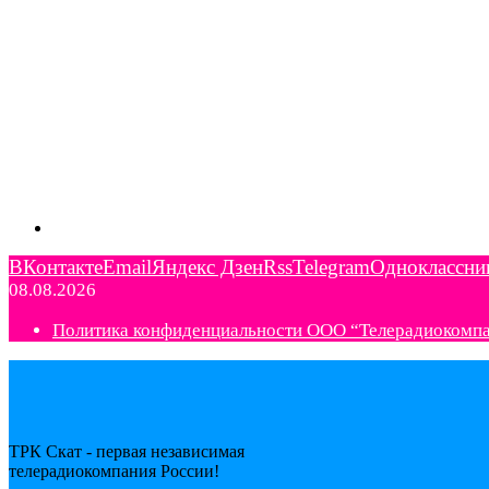
ВКонтакте
Email
Яндекс Дзен
Rss
Telegram
Одноклассни
08.08.2026
Политика конфиденциальности ООО “Телерадиокомп
ТРК Скат - первая независимая
телерадиокомпания Роcсии!