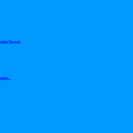
роны России
ысоко…