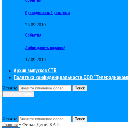
Проводим новый розыгрыш
23.09.2019
События
Любим дарить подарки!
17.09.2019
Архив выпусков СТВ
Политика конфиденциальности ООО “Телерадиоком
Искать:
Поиск
Основное меню
Искать:
Поиск
Главная
»
Финал ДетиСКАТа