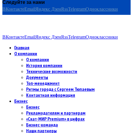
Следуйте за нами
ВКонтакте
Email
Яндекс Дзен
Rss
Telegram
Одноклассники
ВКонтакте
Email
Яндекс Дзен
Rss
Telegram
Одноклассники
Главная
О компании
О компании
История компании
Технические возможности
Документы
Топ-менеджмент
Ритмы города с Сергеем Тюпаевым
Контактная информация
Бизнес
Бизнес
Рекламодателям и партнерам
«Скат-МИР Premium» в цифрах
Бизнес-команда
Наши партнеры