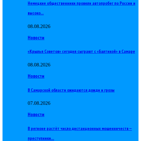
Немецкие общественники провели автопробег по России и
высоко…
08.08.2026
Новости
«Крылья Советов» сегодня сыграют с «Балтикой» в Самаре
08.08.2026
Новости
В Самарской области ожидаются дожди и грозы
07.08.2026
Новости
В регионе растёт число дистанционных мошенничеств —
преступники…