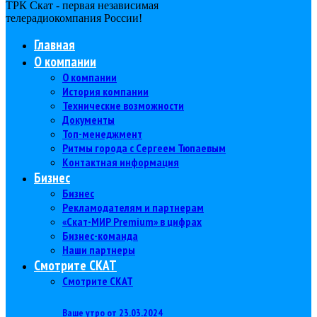
ТРК Скат - первая независимая
телерадиокомпания Роcсии!
Главная
О компании
О компании
История компании
Технические возможности
Документы
Топ-менеджмент
Ритмы города с Сергеем Тюпаевым
Контактная информация
Бизнес
Бизнес
Рекламодателям и партнерам
«Скат-МИР Premium» в цифрах
Бизнес-команда
Наши партнеры
Смотрите СКАТ
Смотрите СКАТ
Ваше утро от 23.03.2024