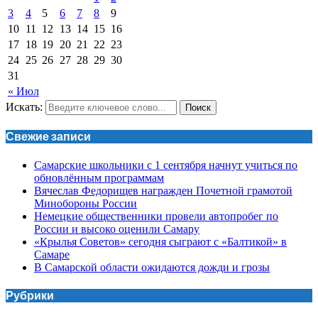
3
4
5
6
7
8
9
10
11
12
13
14
15
16
17
18
19
20
21
22
23
24
25
26
27
28
29
30
31
« Июл
Искать:
Поиск
Свежие записи
Самарские школьники с 1 сентября начнут учиться по
обновлённым программам
Вячеслав Федорищев награжден Почетной грамотой
Минобороны России
Немецкие общественники провели автопробег по
России и высоко оценили Самару
«Крылья Советов» сегодня сыграют с «Балтикой» в
Самаре
В Самарской области ожидаются дожди и грозы
Рубрики