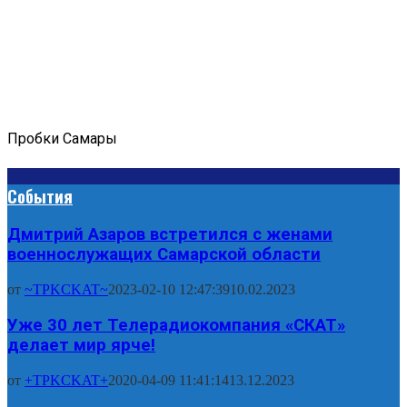
Пробки Самары
События
Дмитрий Азаров встретился с женами
военнослужащих Самарской области
от
~TPKCKAT~
2023-02-10 12:47:39
10.02.2023
Уже 30 лет Телерадиокомпания «СКАТ»
делает мир ярче!
от
+TPKCKAT+
2020-04-09 11:41:14
13.12.2023