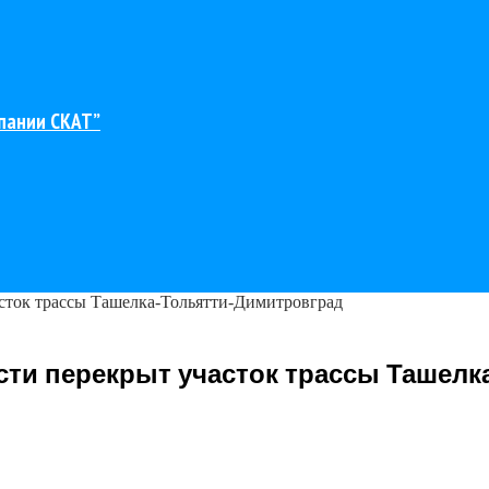
пании СКАТ”
асток трассы Ташелка-Тольятти-Димитровград
асти перекрыт участок трассы Ташел