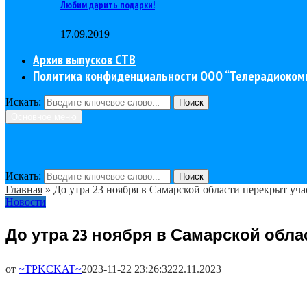
Любим дарить подарки!
17.09.2019
Архив выпусков СТВ
Политика конфиденциальности ООО “Телерадиоком
Искать:
Поиск
Основное меню
Искать:
Поиск
Главная
»
До утра 23 ноября в Самарской области перекрыт уч
Новости
До утра 23 ноября в Самарской обл
от
~TPKCKAT~
2023-11-22 23:26:32
22.11.2023