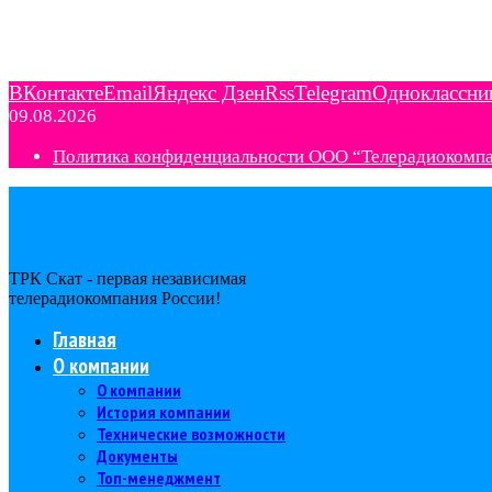
ВКонтакте
Email
Яндекс Дзен
Rss
Telegram
Одноклассни
09.08.2026
Политика конфиденциальности ООО “Телерадиокомп
ТРК Скат - первая независимая
телерадиокомпания Роcсии!
Главная
О компании
О компании
История компании
Технические возможности
Документы
Топ-менеджмент