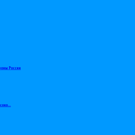
роны России
ысоко…