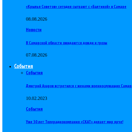
«Крылья Советов» сегодня сыграют с «Балтикой» в Самаре
08.08.2026
Новости
В Самарской области ожидаются дожди и грозы
07.08.2026
События
События
Дмитрий Азаров встретился с женами военнослужащих Самар
10.02.2023
События
Уже 30 лет Телерадиокомпания «СКАТ» делает мир ярче!