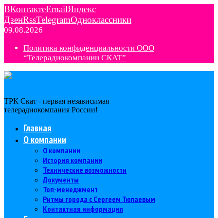
ВКонтакте
Email
Яндекс
Дзен
Rss
Telegram
Одноклассники
09.08.2026
Политика конфиденциальности ООО
“Телерадиокомпании СКАТ”
ТРК Скат - первая независимая
телерадиокомпания Роcсии!
Главная
О компании
О компании
История компании
Технические возможности
Документы
Топ-менеджмент
Ритмы города с Сергеем Тюпаевым
Контактная информация