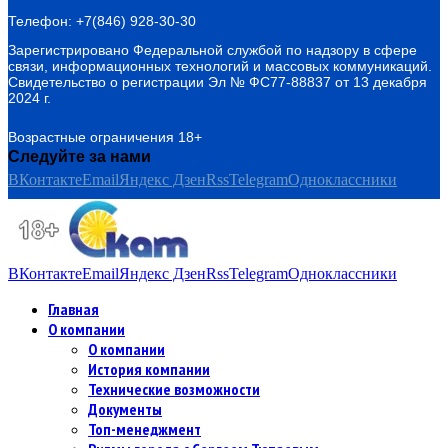
Телефон: +7(846) 928-30-30
Зарегистрировано Федеральной службой по надзору в сфере
связи, информационных технологий и массовых коммуникаций.
Свидетельство о регистрации Эл № ФС77-88837 от 13 декабря
2024 г.
Возрастные ограничения 18+
Следуйте за нами
ВКонтакте
Email
Яндекс Дзен
Rss
Telegram
Одноклассники
ВКонтакте
Email
Яндекс Дзен
Rss
Telegram
Одноклассники
Главная
О компании
О компании
История компании
Технические возможности
Документы
Топ-менеджмент