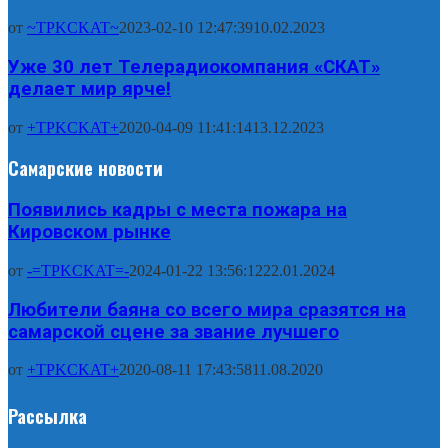
от
~TPKCKAT~
2023-02-10 12:47:39
10.02.2023
Уже 30 лет Телерадиокомпания «СКАТ»
делает мир ярче!
от
+TPKCKAT+
2020-04-09 11:41:14
13.12.2023
Самарские новости
Появились кадры с места пожара на
Кировском рынке
от
-=TPKCKAT=-
2024-01-22 13:56:12
22.01.2024
Любители баяна со всего мира сразятся на
самарской сцене за звание лучшего
от
+TPKCKAT+
2020-08-11 17:43:58
11.08.2020
Рассылка