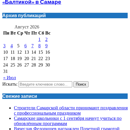
«Балтикой» в Самаре
Архив публикаций
Август 2026
Пн
Вт
Ср
Чт
Пт
Сб
Вс
1
2
3
4
5
6
7
8
9
10
11
12
13
14
15
16
17
18
19
20
21
22
23
24
25
26
27
28
29
30
31
« Июл
Искать:
Поиск
Свежие записи
Строители Самарской области принимают поздравления
с профессиональным праздником
Самарские школьники с 1 сентября начнут учиться по
обновлённым программам
Вячеслав Федорищев награжден Почетной грамотой