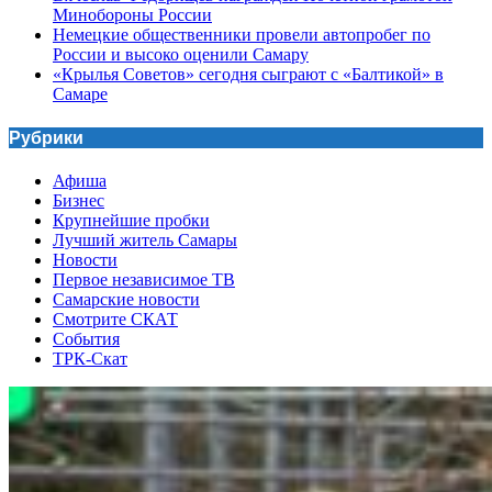
Минобороны России
Немецкие общественники провели автопробег по
России и высоко оценили Самару
«Крылья Советов» сегодня сыграют с «Балтикой» в
Самаре
Рубрики
Афиша
Бизнес
Крупнейшие пробки
Лучший житель Самары
Новости
Первое независимое ТВ
Самарские новости
Смотрите СКАТ
События
ТРК-Скат