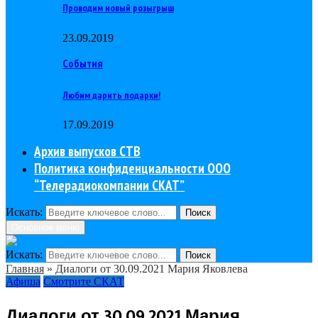
Проводим новый розыгрыш
23.09.2019
События
Любим дарить подарки!
17.09.2019
Архив выпусков СТВ
Политика конфиденциальности ООО
“Телерадиокомпании СКАТ”
Искать:
Поиск
Основное меню
Искать:
Поиск
Главная
»
Диалоги от 30.09.2021 Мария Яковлева
Афиша
Смотрите СКАТ
Диалоги от 30.09.2021 Мария