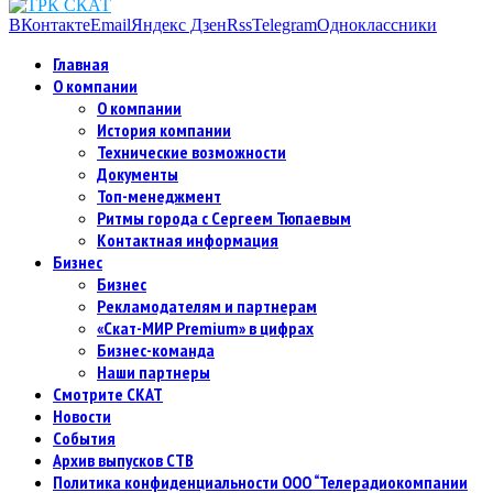
ВКонтакте
Email
Яндекс Дзен
Rss
Telegram
Одноклассники
Главная
О компании
О компании
История компании
Технические возможности
Документы
Топ-менеджмент
Ритмы города с Сергеем Тюпаевым
Контактная информация
Бизнес
Бизнес
Рекламодателям и партнерам
«Скат-МИР Premium» в цифрах
Бизнес-команда
Наши партнеры
Смотрите СКАТ
Новости
События
Архив выпусков СТВ
Политика конфиденциальности ООО “Телерадиокомпании