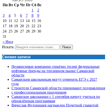
Пн
Вт
Ср
Чт
Пт
Сб
Вс
1
2
3
4
5
6
7
8
9
10
11
12
13
14
15
16
17
18
19
20
21
22
23
24
25
26
27
28
29
30
31
« Июл
Искать:
Поиск
Свежие записи
Независимые компании серьёзно теснят федеральные
нефтяные бренды на топливном рынке Самарской
области
Самарским школьникам могут отменить ЕГЭ с 2027
года
Строители Самарской области принимают поздравления
с профессиональным праздником
Самарские школьники с 1 сентября начнут учиться по
обновлённым программам
Вячеслав Федорищев награжден Почетной грамотой