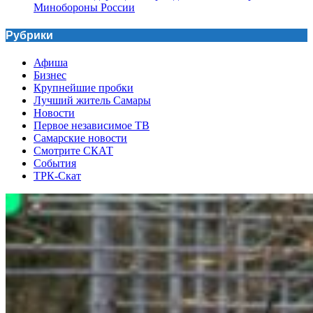
Минобороны России
Рубрики
Афиша
Бизнес
Крупнейшие пробки
Лучший житель Самары
Новости
Первое независимое ТВ
Самарские новости
Смотрите СКАТ
События
ТРК-Скат