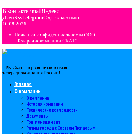
ВКонтакте
Email
Яндекс
Дзен
Rss
Telegram
Одноклассники
10.08.2026
Политика конфиденциальности ООО
“Телерадиокомпании СКАТ”
ТРК Скат - первая независимая
телерадиокомпания Роcсии!
Главная
О компании
О компании
История компании
Технические возможности
Документы
Топ-менеджмент
Ритмы города с Сергеем Тюпаевым
Контактная информация