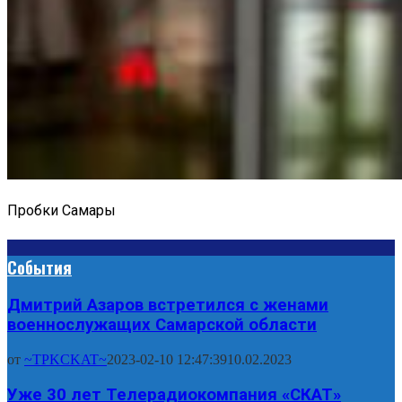
Пробки Самары
События
Дмитрий Азаров встретился с женами
военнослужащих Самарской области
от
~TPKCKAT~
2023-02-10 12:47:39
10.02.2023
Уже 30 лет Телерадиокомпания «СКАТ»