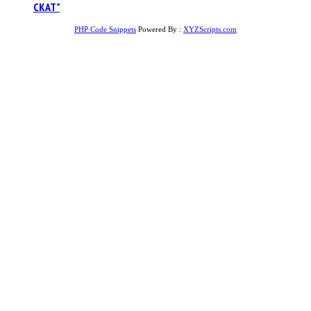
СКАТ”
PHP Code Snippets
Powered By :
XYZScripts.com