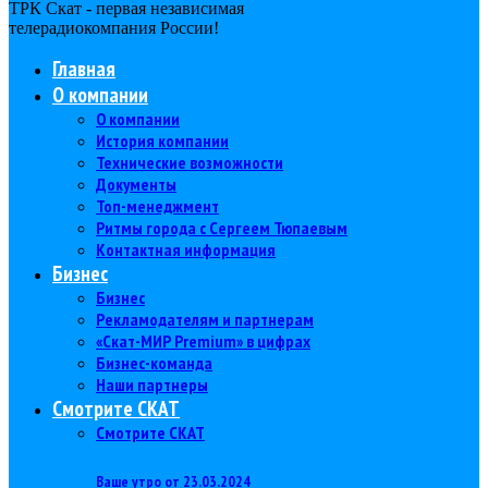
ТРК Скат - первая независимая
телерадиокомпания Роcсии!
Главная
О компании
О компании
История компании
Технические возможности
Документы
Топ-менеджмент
Ритмы города с Сергеем Тюпаевым
Контактная информация
Бизнес
Бизнес
Рекламодателям и партнерам
«Скат-МИР Premium» в цифрах
Бизнес-команда
Наши партнеры
Смотрите СКАТ
Смотрите СКАТ
Ваше утро от 23.03.2024