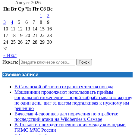
Август 2026
Пн
Вт
Ср
Чт
Пт
Сб
Вс
1
2
3
4
5
6
7
8
9
10
11
12
13
14
15
16
17
18
19
20
21
22
23
24
25
26
27
28
29
30
31
« Июл
Искать:
Поиск
Свежие записи
В Самарской области сохранится теплая погода
Мошенники продолжают использовать приёмы
социальной инженерии – порой «обрабатывают» жертву
не один день, шаг за шагом подталкивая к нужному им
решению
Вячеслав Федорищев дал поручения по отработке
последствий атаки на Wildberries в Самаре
В Тольятти проходят соревнования между командами
ГИМС МЧС России