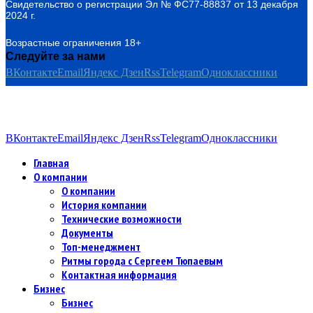
Свидетельство о регистрации Эл № ФС77-88837 от 13 декабря
2024 г.
Возрастные ограничения 18+
Следуйте за нами
ВКонтакте
Email
Яндекс Дзен
Rss
Telegram
Одноклассники
ВКонтакте
Email
Яндекс Дзен
Rss
Telegram
Одноклассники
Главная
О компании
О компании
История компании
Технические возможности
Документы
Топ-менеджмент
Ритмы города с Сергеем Тюпаевым
Контактная информация
Бизнес
Бизнес