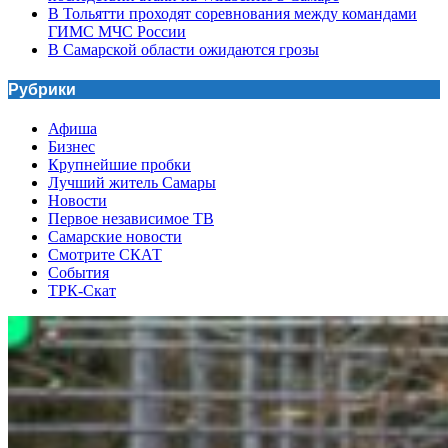
В Тольятти проходят соревнования между командами
ГИМС МЧС России
В Самарской области ожидаются грозы
Рубрики
Афиша
Бизнес
Крупнейшие пробки
Лучший житель Самары
Новости
Первое независимое ТВ
Самарские новости
Смотрите СКАТ
События
ТРК-Скат