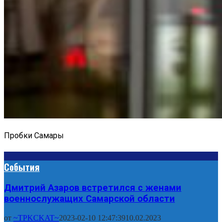
Пробки Самары
События
Дмитрий Азаров встретился с женами
военнослужащих Самарской области
от
~TPKCKAT~
2023-02-10 12:47:39
10.02.2023