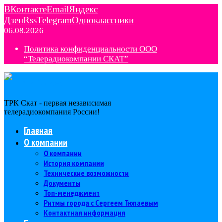
ВКонтакте
Email
Яндекс
Дзен
Rss
Telegram
Одноклассники
06.08.2026
Политика конфиденциальности ООО
“Телерадиокомпании СКАТ”
ТРК Скат - первая независимая
телерадиокомпания Роcсии!
Главная
О компании
О компании
История компании
Технические возможности
Документы
Топ-менеджмент
Ритмы города с Сергеем Тюпаевым
Контактная информация