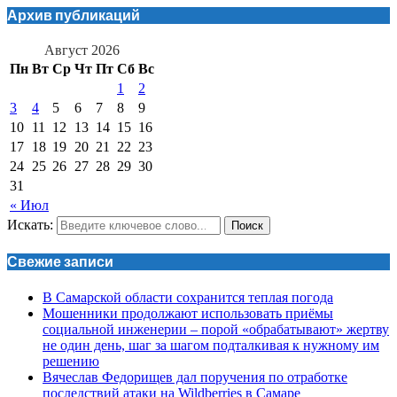
Архив публикаций
Август 2026
Пн
Вт
Ср
Чт
Пт
Сб
Вс
1
2
3
4
5
6
7
8
9
10
11
12
13
14
15
16
17
18
19
20
21
22
23
24
25
26
27
28
29
30
31
« Июл
Искать:
Поиск
Свежие записи
В Самарской области сохранится теплая погода
Мошенники продолжают использовать приёмы
социальной инженерии – порой «обрабатывают» жертву
не один день, шаг за шагом подталкивая к нужному им
решению
Вячеслав Федорищев дал поручения по отработке
последствий атаки на Wildberries в Самаре