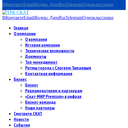
ВКонтакте
Email
Яндекс Дзен
Rss
Telegram
Одноклассники
ВКонтакте
Email
Яндекс Дзен
Rss
Telegram
Одноклассники
Главная
О компании
О компании
История компании
Технические возможности
Документы
Топ-менеджмент
Ритмы города с Сергеем Тюпаевым
Контактная информация
Бизнес
Бизнес
Рекламодателям и партнерам
«Скат-МИР Premium» в цифрах
Бизнес-команда
Наши партнеры
Смотрите СКАТ
Новости
События