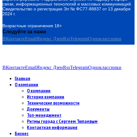
связи, информационных технологий и массовых коммуникаций.
Свидетельство о регистрации Эл № ФС77-88837 от 13 декабря
2024 г.
Возрастные ограничения 18+
Следуйте за нами
ВКонтакте
Email
Яндекс Дзен
Rss
Telegram
Одноклассники
ВКонтакте
Email
Яндекс Дзен
Rss
Telegram
Одноклассники
Главная
О компании
О компании
История компании
Технические возможности
Документы
Топ-менеджмент
Ритмы города с Сергеем Тюпаевым
Контактная информация
Бизнес