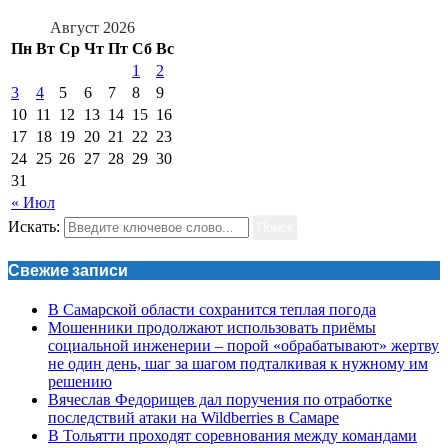
Август 2026
Пн
Вт
Ср
Чт
Пт
Сб
Вс
1
2
3
4
5
6
7
8
9
10
11
12
13
14
15
16
17
18
19
20
21
22
23
24
25
26
27
28
29
30
31
« Июл
Искать:
Поиск
Свежие записи
В Самарской области сохранится теплая погода
Мошенники продолжают использовать приёмы
социальной инженерии – порой «обрабатывают» жертву
не один день, шаг за шагом подталкивая к нужному им
решению
Вячеслав Федорищев дал поручения по отработке
последствий атаки на Wildberries в Самаре
В Тольятти проходят соревнования между командами