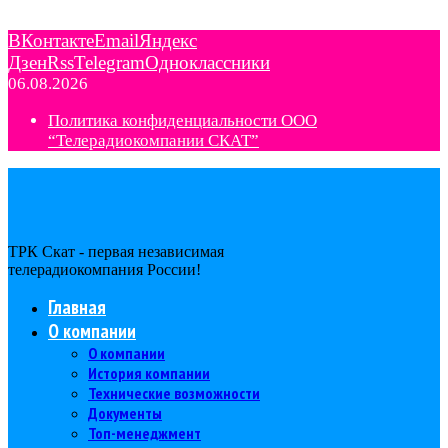
ВКонтакте
Email
Яндекс
Дзен
Rss
Telegram
Одноклассники
06.08.2026
Политика конфиденциальности ООО
“Телерадиокомпании СКАТ”
ТРК Скат - первая независимая
телерадиокомпания Роcсии!
Главная
О компании
О компании
История компании
Технические возможности
Документы
Топ-менеджмент