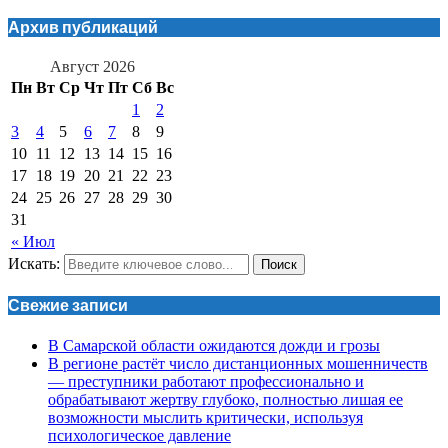
Архив публикаций
Август 2026
Пн
Вт
Ср
Чт
Пт
Сб
Вс
1
2
3
4
5
6
7
8
9
10
11
12
13
14
15
16
17
18
19
20
21
22
23
24
25
26
27
28
29
30
31
« Июл
Искать:
Поиск
Свежие записи
В Самарской области ожидаются дожди и грозы
В регионе растёт число дистанционных мошенничеств
— преступники работают профессионально и
обрабатывают жертву глубоко, полностью лишая ее
возможности мыслить критически, используя
психологическое давление