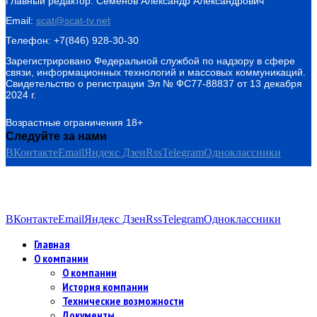
Главный редактор: Семёнов Александр Александрович
Email:
scat@scat-tv.net
Телефон: +7(846) 928-30-30
Зарегистрировано Федеральной службой по надзору в сфере
связи, информационных технологий и массовых коммуникаций.
Свидетельство о регистрации Эл № ФС77-88837 от 13 декабря
2024 г.
Возрастные ограничения 18+
Следуйте за нами
ВКонтакте
Email
Яндекс Дзен
Rss
Telegram
Одноклассники
ВКонтакте
Email
Яндекс Дзен
Rss
Telegram
Одноклассники
Главная
О компании
О компании
История компании
Технические возможности
Документы