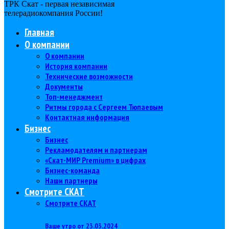
ТРК Скат - первая независимая
телерадиокомпания Роcсии!
Главная
О компании
О компании
История компании
Технические возможности
Документы
Топ-менеджмент
Ритмы города с Сергеем Тюпаевым
Контактная информация
Бизнес
Бизнес
Рекламодателям и партнерам
«Скат-МИР Premium» в цифрах
Бизнес-команда
Наши партнеры
Смотрите СКАТ
Смотрите СКАТ
Ваше утро от 23.03.2024