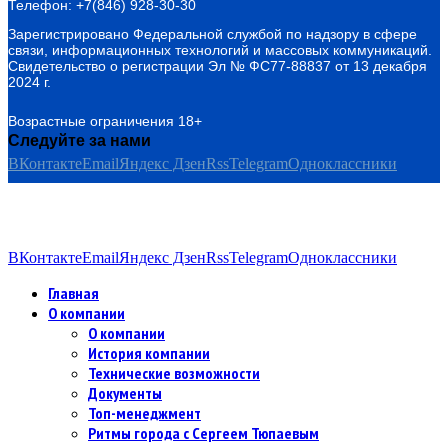
Телефон: +7(846) 928-30-30
Зарегистрировано Федеральной службой по надзору в сфере
связи, информационных технологий и массовых коммуникаций.
Свидетельство о регистрации Эл № ФС77-88837 от 13 декабря
2024 г.
Возрастные ограничения 18+
Следуйте за нами
ВКонтакте
Email
Яндекс Дзен
Rss
Telegram
Одноклассники
ВКонтакте
Email
Яндекс Дзен
Rss
Telegram
Одноклассники
Главная
О компании
О компании
История компании
Технические возможности
Документы
Топ-менеджмент
Ритмы города с Сергеем Тюпаевым