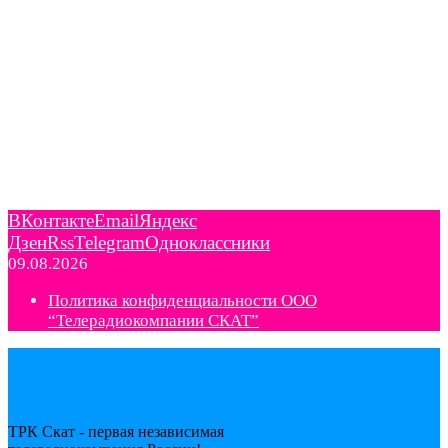
ВКонтакте
Email
Яндекс
Дзен
Rss
Telegram
Одноклассники
09.08.2026
Политика конфиденциальности ООО
“Телерадиокомпании СКАТ”
ТРК Скат - первая независимая