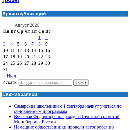
грозы
Архив публикаций
Август 2026
Пн
Вт
Ср
Чт
Пт
Сб
Вс
1
2
3
4
5
6
7
8
9
10
11
12
13
14
15
16
17
18
19
20
21
22
23
24
25
26
27
28
29
30
31
« Июл
Искать:
Поиск
Свежие записи
Самарские школьники с 1 сентября начнут учиться по
обновлённым программам
Вячеслав Федорищев награжден Почетной грамотой
Минобороны России
Немецкие общественники провели автопробег по