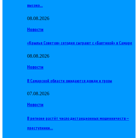
высоко…
08.08.2026
Новости
«Крылья Советов» сегодня сыграют с «Балтикой» в Самаре
08.08.2026
Новости
В Самарской области ожидаются дожди и грозы
07.08.2026
Новости
В регионе растёт число дистанционных мошенничеств —
преступники…