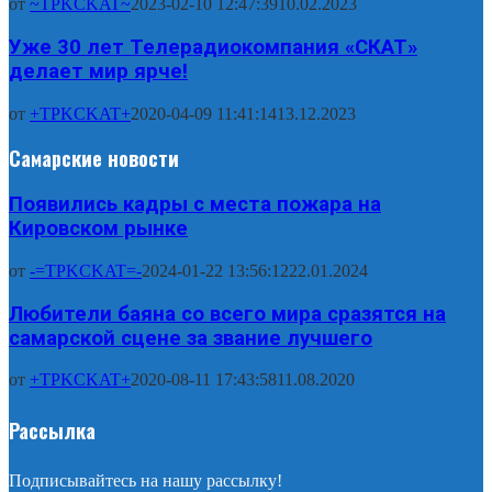
от
~TPKCKAT~
2023-02-10 12:47:39
10.02.2023
Уже 30 лет Телерадиокомпания «СКАТ»
делает мир ярче!
от
+TPKCKAT+
2020-04-09 11:41:14
13.12.2023
Самарские новости
Появились кадры с места пожара на
Кировском рынке
от
-=TPKCKAT=-
2024-01-22 13:56:12
22.01.2024
Любители баяна со всего мира сразятся на
самарской сцене за звание лучшего
от
+TPKCKAT+
2020-08-11 17:43:58
11.08.2020
Рассылка
Подписывайтесь на нашу рассылку!