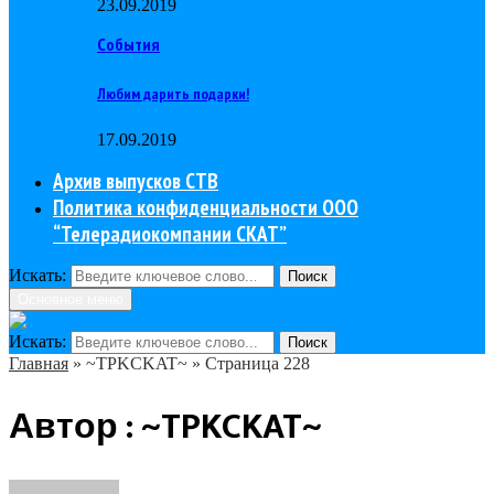
23.09.2019
События
Любим дарить подарки!
17.09.2019
Архив выпусков СТВ
Политика конфиденциальности ООО
“Телерадиокомпании СКАТ”
Искать:
Поиск
Основное меню
Искать:
Поиск
Главная
»
~TPKCKAT~
»
Страница 228
Автор :
~TPKCKAT~