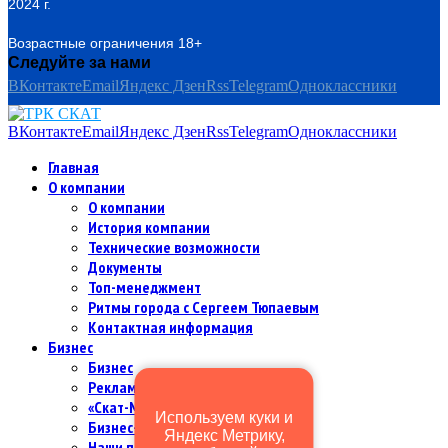
2024 г.
Возрастные ограничения 18+
Следуйте за нами
ВКонтакте
Email
Яндекс Дзен
Rss
Telegram
Одноклассники
ВКонтакте
Email
Яндекс Дзен
Rss
Telegram
Одноклассники
Главная
О компании
О компании
История компании
Технические возможности
Документы
Топ-менеджмент
Ритмы города с Сергеем Тюпаевым
Контактная информация
Бизнес
Бизнес
Рекламодателям и партнерам
«Скат-МИР Premium» в цифрах
Используем куки и
Бизнес-команда
Яндекс Метрику,
Наши партнеры