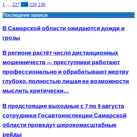
1
…
227
228
229
230
Последние записи
В Самарской области ожидаются дожди и
грозы
В регионе растёт число дистанционных
мошенничеств — преступники работают
профессионально и обрабатывают жертву
глубоко, полностью лишая ее возможности
мыслить критически,...
В предстоящие выходные с 7 по 9 августа
сотрудники Госавтоинспекции Самарской
области проведут широкомасштабные
рейды