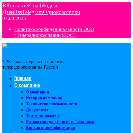
ВКонтакте
Email
Яндекс
Дзен
Rss
Telegram
Одноклассники
07.08.2026
Политика конфиденциальности ООО
“Телерадиокомпании СКАТ”
ТРК Скат - первая независимая
телерадиокомпания Роcсии!
Главная
О компании
О компании
История компании
Технические возможности
Документы
Топ-менеджмент
Ритмы города с Сергеем Тюпаевым
Контактная информация