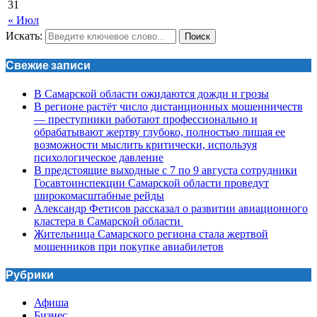
31
« Июл
Искать:
Поиск
Свежие записи
В Самарской области ожидаются дожди и грозы
В регионе растёт число дистанционных мошенничеств
— преступники работают профессионально и
обрабатывают жертву глубоко, полностью лишая ее
возможности мыслить критически, используя
психологическое давление
В предстоящие выходные с 7 по 9 августа сотрудники
Госавтоинспекции Самарской области проведут
широкомасштабные рейды
Александр Фетисов рассказал о развитии авиационного
кластера в Самарской области
Жительница Самарского региона стала жертвой
мошенников при покупке авиабилетов
Рубрики
Афиша
Бизнес