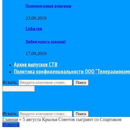
Проводим новый розыгрыш
23.09.2019
События
Любим дарить подарки!
17.09.2019
Архив выпусков СТВ
Политика конфиденциальности ООО “Телерадиоком
Искать:
Поиск
Основное меню
Искать:
Поиск
Главная
»
5 августа Крылья Советов сыграют со Спартаком
Новости