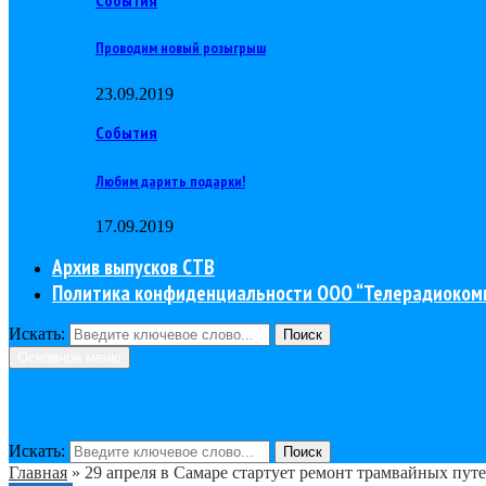
Проводим новый розыгрыш
23.09.2019
События
Любим дарить подарки!
17.09.2019
Архив выпусков СТВ
Политика конфиденциальности ООО “Телерадиоком
Искать:
Поиск
Основное меню
Искать:
Поиск
Главная
»
29 апреля в Самаре стартует ремонт трамвайных пут