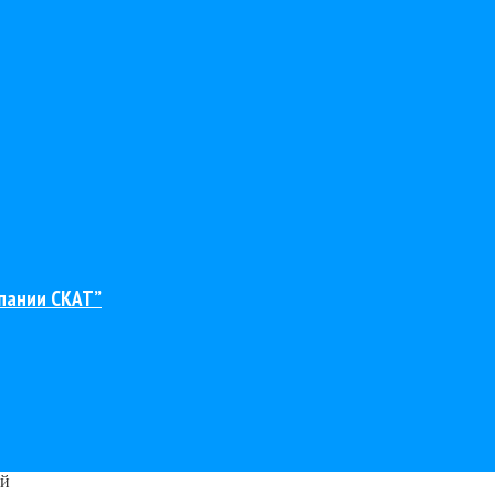
пании СКАТ”
ей