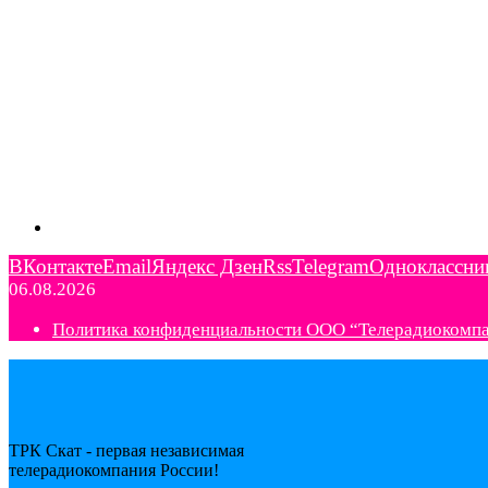
ВКонтакте
Email
Яндекс Дзен
Rss
Telegram
Одноклассни
06.08.2026
Политика конфиденциальности ООО “Телерадиокомп
ТРК Скат - первая независимая
телерадиокомпания Роcсии!