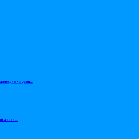
нженерии – порой…
ий атаки…