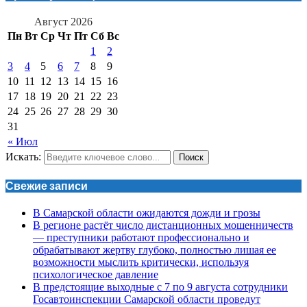
Август 2026
Пн
Вт
Ср
Чт
Пт
Сб
Вс
1
2
3
4
5
6
7
8
9
10
11
12
13
14
15
16
17
18
19
20
21
22
23
24
25
26
27
28
29
30
31
« Июл
Искать:
Поиск
Свежие записи
В Самарской области ожидаются дожди и грозы
В регионе растёт число дистанционных мошенничеств
— преступники работают профессионально и
обрабатывают жертву глубоко, полностью лишая ее
возможности мыслить критически, используя
психологическое давление
В предстоящие выходные с 7 по 9 августа сотрудники
Госавтоинспекции Самарской области проведут