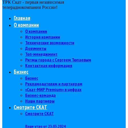
ТРК Скат - первая независимая
телерадиокомпания Роcсии!
Главная
О компании
О компании
История компании
Технические возможности
Документы
Топ-менеджмент
Ритмы города с Сергеем Тюпаевым
Контактная информация
Бизнес
Бизнес
Рекламодателям и партнерам
«Скат-МИР Premium» в цифрах
Бизнес-команда
Наши партнеры
Смотрите СКАТ
Смотрите СКАТ
Ваше утро от 23.03.2024