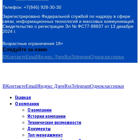
Телефон: +7(846) 928-30-30
Зарегистрировано Федеральной службой по надзору в сфере
связи, информационных технологий и массовых коммуникаций.
Свидетельство о регистрации Эл № ФС77-88837 от 13 декабря
2024 г.
Возрастные ограничения 18+
Следуйте за нами
ВКонтакте
Email
Яндекс Дзен
Rss
Telegram
Одноклассники
ВКонтакте
Email
Яндекс Дзен
Rss
Telegram
Одноклассники
Главная
О компании
О компании
История компании
Технические возможности
Документы
Топ-менеджмент