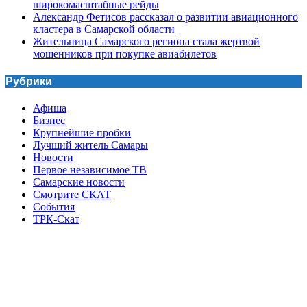
широкомасштабные рейды
Александр Фетисов рассказал о развитии авиационного
кластера в Самарской области
Жительница Самарского региона стала жертвой
мошенников при покупке авиабилетов
Рубрики
Афиша
Бизнес
Крупнейшие пробки
Лучший житель Самары
Новости
Первое независимое ТВ
Самарские новости
Смотрите СКАТ
События
ТРК-Скат