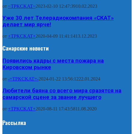
от
~TPKCKAT~
2023-02-10 12:47:39
10.02.2023
Уже 30 лет Телерадиокомпания «СКАТ»
делает мир ярче!
от
+TPKCKAT+
2020-04-09 11:41:14
13.12.2023
Самарские новости
Появились кадры с места пожара на
Кировском рынке
от
-=TPKCKAT=-
2024-01-22 13:56:12
22.01.2024
Любители баяна со всего мира сразятся на
самарской сцене за звание лучшего
от
+TPKCKAT+
2020-08-11 17:43:58
11.08.2020
Рассылка