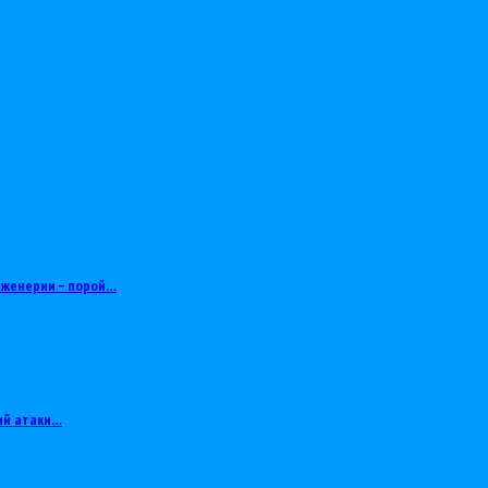
нженерии – порой…
ий атаки…