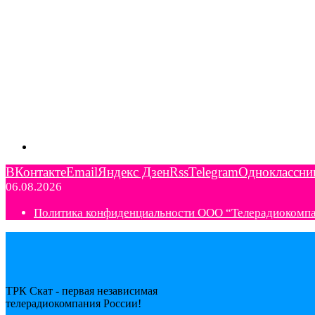
ВКонтакте
Email
Яндекс Дзен
Rss
Telegram
Одноклассни
06.08.2026
Политика конфиденциальности ООО “Телерадиокомп
ТРК Скат - первая независимая
телерадиокомпания Роcсии!