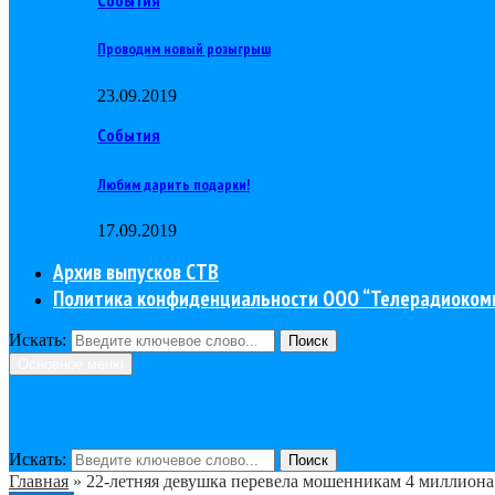
Проводим новый розыгрыш
23.09.2019
События
Любим дарить подарки!
17.09.2019
Архив выпусков СТВ
Политика конфиденциальности ООО “Телерадиоком
Искать:
Поиск
Основное меню
Искать:
Поиск
Главная
»
22-летняя девушка перевела мошенникам 4 миллиона 