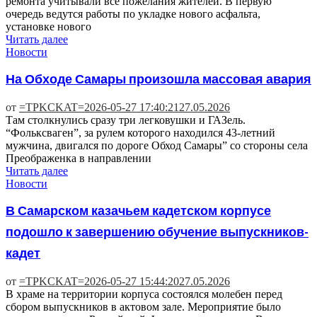
ремонта учитывали все пожелания жителей. В первую
очередь ведутся работы по укладке нового асфальта,
установке нового
Читать далее
Новости
На Обходе Самары произошла массовая авария
от
=TPKCKAT=
2026-05-27 17:40:21
27.05.2026
Там столкнулись сразу три легковушки и ГАЗель.
“Фольксваген”, за рулем которого находился 43-летний
мужчина, двигался по дороге Обход Самары” со стороны села
Преображенка в направлении
Читать далее
Новости
В Самарском казачьем кадетском корпусе
подошло к завершению обучение выпускников-
кадет
от
=TPKCKAT=
2026-05-27 15:44:20
27.05.2026
В храме на территории корпуса состоялся молебен перед
сбором выпускников в актовом зале. Мероприятие было