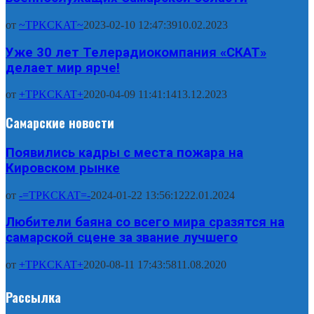
от
~TPKCKAT~
2023-02-10 12:47:39
10.02.2023
Уже 30 лет Телерадиокомпания «СКАТ»
делает мир ярче!
от
+TPKCKAT+
2020-04-09 11:41:14
13.12.2023
Самарские новости
Появились кадры с места пожара на
Кировском рынке
от
-=TPKCKAT=-
2024-01-22 13:56:12
22.01.2024
Любители баяна со всего мира сразятся на
самарской сцене за звание лучшего
от
+TPKCKAT+
2020-08-11 17:43:58
11.08.2020
Рассылка