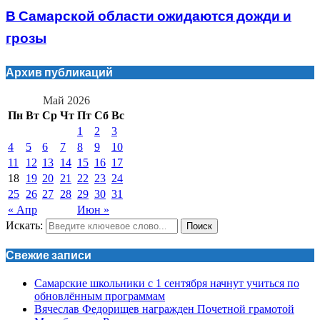
В Самарской области ожидаются дожди и
грозы
Архив публикаций
Май 2026
Пн
Вт
Ср
Чт
Пт
Сб
Вс
1
2
3
4
5
6
7
8
9
10
11
12
13
14
15
16
17
18
19
20
21
22
23
24
25
26
27
28
29
30
31
« Апр
Июн »
Искать:
Поиск
Свежие записи
Самарские школьники с 1 сентября начнут учиться по
обновлённым программам
Вячеслав Федорищев награжден Почетной грамотой