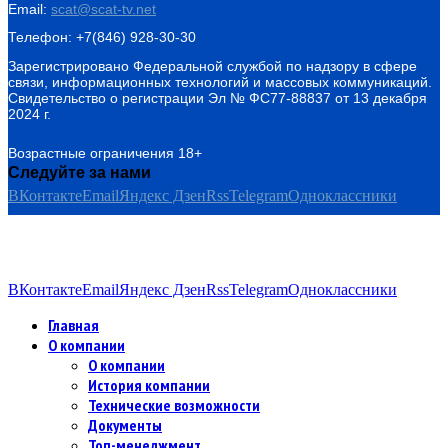
Email:
scat@scat-tv.net
Телефон: +7(846) 928-30-30
Зарегистрировано Федеральной службой по надзору в сфере
связи, информационных технологий и массовых коммуникаций.
Свидетельство о регистрации Эл № ФС77-88837 от 13 декабря
2024 г.
Возрастные ограничения 18+
Следуйте за нами
ВКонтакте
Email
Яндекс Дзен
Rss
Telegram
Одноклассники
ВКонтакте
Email
Яндекс Дзен
Rss
Telegram
Одноклассники
Главная
О компании
О компании
История компании
Технические возможности
Документы
Топ-менеджмент