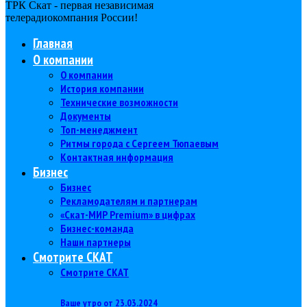
ТРК Скат - первая независимая
телерадиокомпания Роcсии!
Главная
О компании
О компании
История компании
Технические возможности
Документы
Топ-менеджмент
Ритмы города с Сергеем Тюпаевым
Контактная информация
Бизнес
Бизнес
Рекламодателям и партнерам
«Скат-МИР Premium» в цифрах
Бизнес-команда
Наши партнеры
Смотрите СКАТ
Смотрите СКАТ
Ваше утро от 23.03.2024