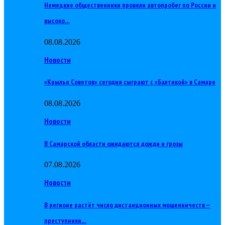
Немецкие общественники провели автопробег по России и
высоко…
08.08.2026
Новости
«Крылья Советов» сегодня сыграют с «Балтикой» в Самаре
08.08.2026
Новости
В Самарской области ожидаются дожди и грозы
07.08.2026
Новости
В регионе растёт число дистанционных мошенничеств —
преступники…