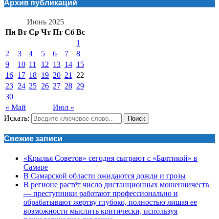
Архив публикаций
Июнь 2025
Пн
Вт
Ср
Чт
Пт
Сб
Вс
1
2
3
4
5
6
7
8
9
10
11
12
13
14
15
16
17
18
19
20
21
22
23
24
25
26
27
28
29
30
« Май
Июл »
Искать:
Поиск
Свежие записи
«Крылья Советов» сегодня сыграют с «Балтикой» в
Самаре
В Самарской области ожидаются дожди и грозы
В регионе растёт число дистанционных мошенничеств
— преступники работают профессионально и
обрабатывают жертву глубоко, полностью лишая ее
возможности мыслить критически, используя