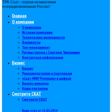
ТРК Скат - первая независимая
телерадиокомпания Роcсии!
Главная
О компании
О компании
История компании
Технические возможности
Документы
Топ-менеджмент
Ритмы города с Сергеем Тюпаевым
Контактная информация
Бизнес
Бизнес
Рекламодателям и партнерам
«Скат-МИР Premium» в цифрах
Бизнес-команда
Наши партнеры
Смотрите СКАТ
Смотрите СКАТ
Ваше утро от 23.03.2024