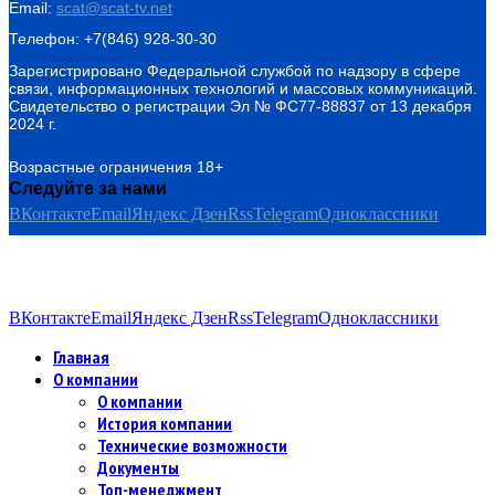
Email:
scat@scat-tv.net
Телефон: +7(846) 928-30-30
Зарегистрировано Федеральной службой по надзору в сфере
связи, информационных технологий и массовых коммуникаций.
Свидетельство о регистрации Эл № ФС77-88837 от 13 декабря
2024 г.
Возрастные ограничения 18+
Следуйте за нами
ВКонтакте
Email
Яндекс Дзен
Rss
Telegram
Одноклассники
ВКонтакте
Email
Яндекс Дзен
Rss
Telegram
Одноклассники
Главная
О компании
О компании
История компании
Технические возможности
Документы
Топ-менеджмент