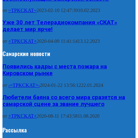
от
~TPKCKAT~
2023-02-10 12:47:39
10.02.2023
Уже 30 лет Телерадиокомпания «СКАТ»
делает мир ярче!
от
+TPKCKAT+
2020-04-09 11:41:14
13.12.2023
Самарские новости
Появились кадры с места пожара на
Кировском рынке
от
-=TPKCKAT=-
2024-01-22 13:56:12
22.01.2024
Любители баяна со всего мира сразятся на
самарской сцене за звание лучшего
от
+TPKCKAT+
2020-08-11 17:43:58
11.08.2020
Рассылка