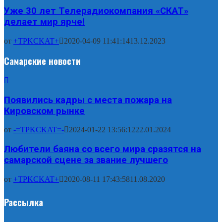
Уже 30 лет Телерадиокомпания «СКАТ»
делает мир ярче!
от
+TPKCKAT+
2020-04-09 11:41:14
13.12.2023
Самарские новости
Появились кадры с места пожара на
Кировском рынке
от
-=TPKCKAT=-
2024-01-22 13:56:12
22.01.2024
Любители баяна со всего мира сразятся на
самарской сцене за звание лучшего
от
+TPKCKAT+
2020-08-11 17:43:58
11.08.2020
Рассылка