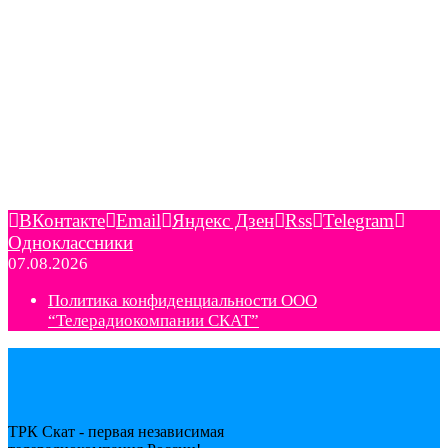
ВКонтакте
Email
Яндекс Дзен
Rss
Telegram
Одноклассники
07.08.2026
Политика конфиденциальности ООО
“Телерадиокомпании СКАТ”
ТРК Скат - первая независимая