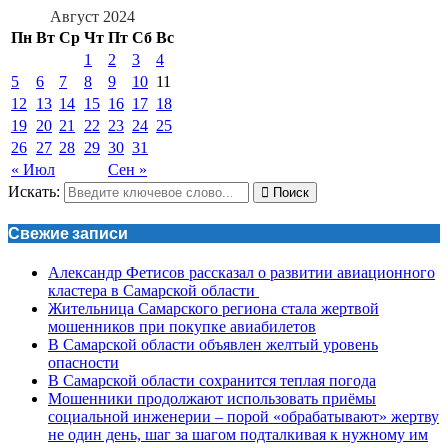
Август 2024
Пн
Вт
Ср
Чт
Пт
Сб
Вс
1
2
3
4
5
6
7
8
9
10
11
12
13
14
15
16
17
18
19
20
21
22
23
24
25
26
27
28
29
30
31
« Июл
Сен »
Искать:
Поиск
Свежие записи
Александр Фетисов рассказал о развитии авиационного
кластера в Самарской области
Жительница Самарского региона стала жертвой
мошенников при покупке авиабилетов
В Самарской области объявлен желтый уровень
опасности
В Самарской области сохранится теплая погода
Мошенники продолжают использовать приёмы
социальной инженерии – порой «обрабатывают» жертву
не один день, шаг за шагом подталкивая к нужному им