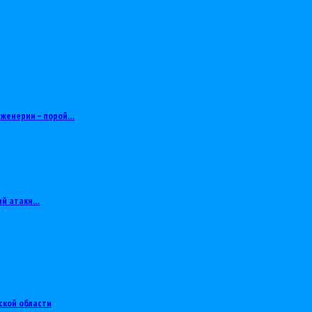
нженерии – порой…
ий атаки…
ской области