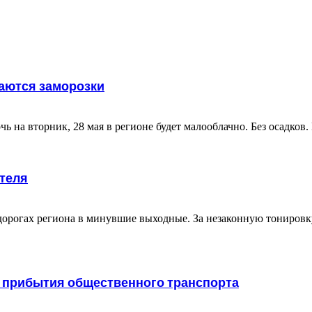
аются заморозки
 на вторник, 28 мая в регионе будет малооблачно. Без осадков
ителя
орогах региона в минувшие выходные. За незаконную тонировку
ло прибытия общественного транспорта