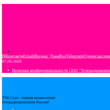
ВКонтакте
Email
Яндекс Дзен
Rss
Telegram
Одноклассни
07.08.2026
Политика конфиденциальности ООО “Телерадиокомп
ТРК Скат - первая независимая
телерадиокомпания Роcсии!