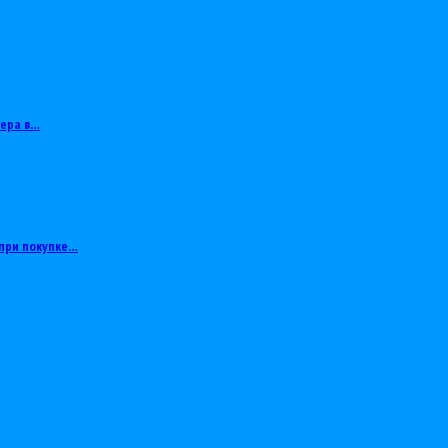
тера в…
при покупке…