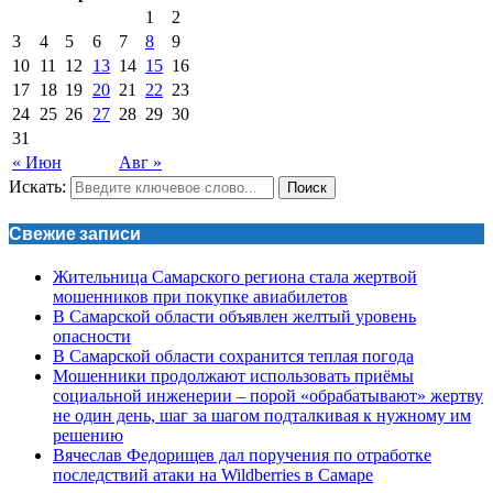
1
2
3
4
5
6
7
8
9
10
11
12
13
14
15
16
17
18
19
20
21
22
23
24
25
26
27
28
29
30
31
« Июн
Авг »
Искать:
Поиск
Свежие записи
Жительница Самарского региона стала жертвой
мошенников при покупке авиабилетов
В Самарской области объявлен желтый уровень
опасности
В Самарской области сохранится теплая погода
Мошенники продолжают использовать приёмы
социальной инженерии – порой «обрабатывают» жертву
не один день, шаг за шагом подталкивая к нужному им
решению
Вячеслав Федорищев дал поручения по отработке
последствий атаки на Wildberries в Самаре