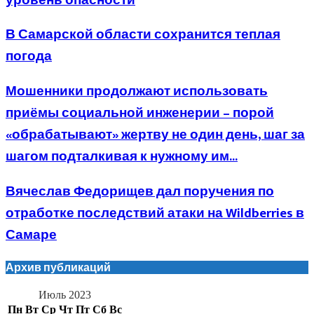
уровень опасности
В Самарской области сохранится теплая
погода
Мошенники продолжают использовать
приёмы социальной инженерии – порой
«обрабатывают» жертву не один день, шаг за
шагом подталкивая к нужному им...
Вячеслав Федорищев дал поручения по
отработке последствий атаки на Wildberries в
Самаре
Архив публикаций
Июль 2023
Пн
Вт
Ср
Чт
Пт
Сб
Вс