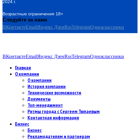
2024 г.
Возрастные ограничения 18+
Следуйте за нами
ВКонтакте
Email
Яндекс Дзен
Rss
Telegram
Одноклассники
ВКонтакте
Email
Яндекс Дзен
Rss
Telegram
Одноклассники
Главная
О компании
О компании
История компании
Технические возможности
Документы
Топ-менеджмент
Ритмы города с Сергеем Тюпаевым
Контактная информация
Бизнес
Бизнес
Рекламодателям и партнерам