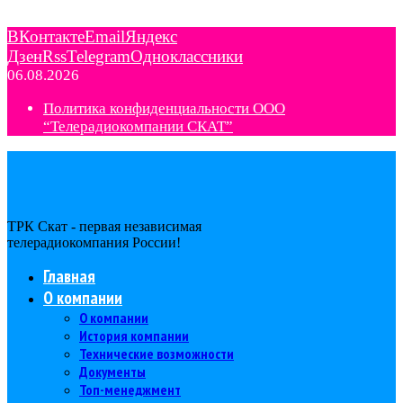
ВКонтакте
Email
Яндекс
Дзен
Rss
Telegram
Одноклассники
06.08.2026
Политика конфиденциальности ООО
“Телерадиокомпании СКАТ”
ТРК Скат - первая независимая
телерадиокомпания Роcсии!
Главная
О компании
О компании
История компании
Технические возможности
Документы
Топ-менеджмент