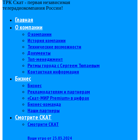
ТРК Скат - первая независимая
телерадиокомпания Роcсии!
Главная
О компании
О компании
История компании
Технические возможности
Документы
Топ-менеджмент
Ритмы города с Сергеем Тюпаевым
Контактная информация
Бизнес
Бизнес
Рекламодателям и партнерам
«Скат-МИР Premium» в цифрах
Бизнес-команда
Наши партнеры
Смотрите СКАТ
Смотрите СКАТ
Ваше утро от 23.03.2024