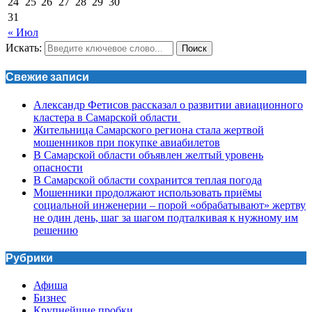
24
25
26
27
28
29
30
31
« Июл
Искать:
Поиск
Свежие записи
Александр Фетисов рассказал о развитии авиационного
кластера в Самарской области
Жительница Самарского региона стала жертвой
мошенников при покупке авиабилетов
В Самарской области объявлен желтый уровень
опасности
В Самарской области сохранится теплая погода
Мошенники продолжают использовать приёмы
социальной инженерии – порой «обрабатывают» жертву
не один день, шаг за шагом подталкивая к нужному им
решению
Рубрики
Афиша
Бизнес
Крупнейшие пробки