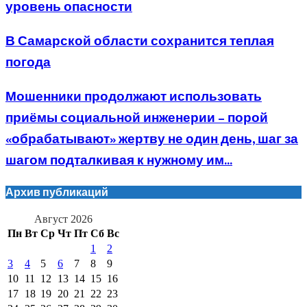
уровень опасности
В Самарской области сохранится теплая
погода
Мошенники продолжают использовать
приёмы социальной инженерии – порой
«обрабатывают» жертву не один день, шаг за
шагом подталкивая к нужному им...
Архив публикаций
Август 2026
Пн
Вт
Ср
Чт
Пт
Сб
Вс
1
2
3
4
5
6
7
8
9
10
11
12
13
14
15
16
17
18
19
20
21
22
23