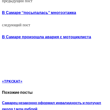
предыдущий пост
В Самаре “посыпалась” многоэтажка
следующий пост
В Самаре произошла авария с мотоциклиста
=TPKCKAT=
Похожие посты
Самарец незаконно оформил инвалидность и получил
около 1 млн.рублей