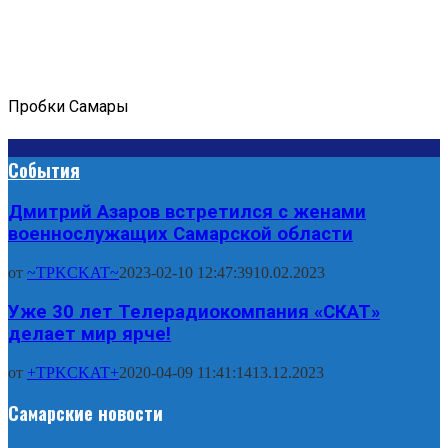
Пробки Самары
События
Дмитрий Азаров встретился с женами
военнослужащих Самарской области
от
~TPKCKAT~
2023-02-10 12:47:39
10.02.2023
Уже 30 лет Телерадиокомпания «СКАТ»
делает мир ярче!
от
+TPKCKAT+
2020-04-09 11:41:14
13.12.2023
Самарские новости