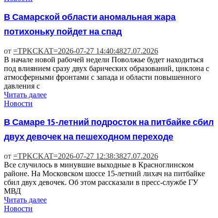
В Самарской области аномальная жара
потихоньку пойдет на спад
от
=TPKCKAT=
2026-07-27 14:40:48
27.07.2026
В начале новой рабочей недели Поволжье будет находиться
под влиянием сразу двух барических образований, циклона с
атмосферными фронтами с запада и области повышенного
давления с
Читать далее
Новости
В Самаре 15-летний подросток на питбайке сбил
двух девочек на пешеходном переходе
от
=TPKCKAT=
2026-07-27 12:38:38
27.07.2026
Все случилось в минувшие выходные в Красноглинском
районе. На Московском шоссе 15-летний лихач на питбайке
сбил двух девочек. Об этом рассказали в пресс-службе ГУ
МВД
Читать далее
Новости