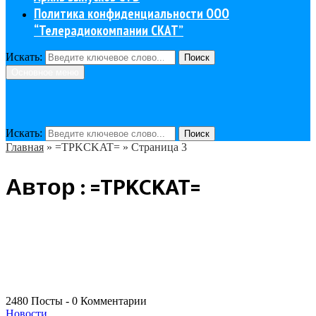
Политика конфиденциальности ООО
“Телерадиокомпании СКАТ”
Искать:
Поиск
Основное меню
Искать:
Поиск
Главная
»
=TPKCKAT=
»
Страница 3
Автор :
=TPKCKAT=
2480 Посты
-
0 Комментарии
Новости