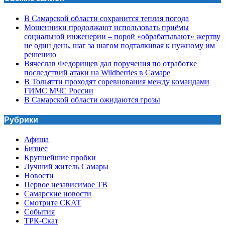
В Самарской области сохранится теплая погода
Мошенники продолжают использовать приёмы
социальной инженерии – порой «обрабатывают» жертву
не один день, шаг за шагом подталкивая к нужному им
решению
Вячеслав Федорищев дал поручения по отработке
последствий атаки на Wildberries в Самаре
В Тольятти проходят соревнования между командами
ГИМС МЧС России
В Самарской области ожидаются грозы
Рубрики
Афиша
Бизнес
Крупнейшие пробки
Лучший житель Самары
Новости
Первое независимое ТВ
Самарские новости
Смотрите СКАТ
События
ТРК-Скат