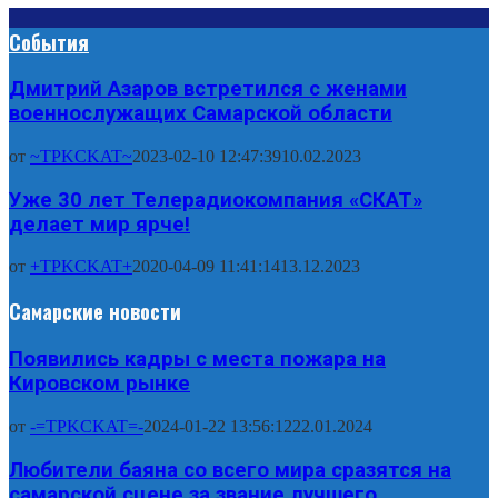
События
Дмитрий Азаров встретился с женами
военнослужащих Самарской области
от
~TPKCKAT~
2023-02-10 12:47:39
10.02.2023
Уже 30 лет Телерадиокомпания «СКАТ»
делает мир ярче!
от
+TPKCKAT+
2020-04-09 11:41:14
13.12.2023
Самарские новости
Появились кадры с места пожара на
Кировском рынке
от
-=TPKCKAT=-
2024-01-22 13:56:12
22.01.2024
Любители баяна со всего мира сразятся на
самарской сцене за звание лучшего