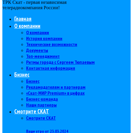
ТРК Скат - первая независимая
телерадиокомпания Роcсии!
Главная
О компании
О компании
История компании
Технические возможности
Документы
Топ-менеджмент
Ритмы города с Сергеем Тюпаевым
Контактная информация
Бизнес
Бизнес
Рекламодателям и партнерам
«Скат-МИР Premium» в цифрах
Бизнес-команда
Наши партнеры
Смотрите СКАТ
Смотрите СКАТ
Ваше утро от 23.03.2024