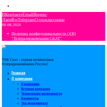
ВКонтакте
Email
Яндекс
Дзен
Rss
Telegram
Одноклассники
08.08.2026
Политика конфиденциальности ООО
“Телерадиокомпании СКАТ”
ТРК Скат - первая независимая
телерадиокомпания Роcсии!
Главная
О компании
О компании
История компании
Технические возможности
Документы
Топ-менеджмент