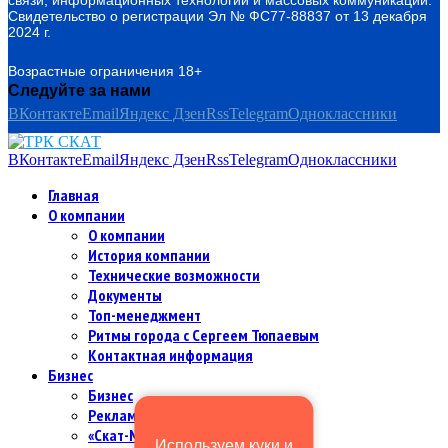
Свидетельство о регистрации Эл № ФС77-88837 от 13 декабря
2024 г.
Возрастные ограничения 18+
Следуйте за нами
ВКонтакте
Email
Яндекс Дзен
Rss
Telegram
Одноклассники
ВКонтакте
Email
Яндекс Дзен
Rss
Telegram
Одноклассники
Главная
О компании
О компании
История компании
Технические возможности
Документы
Топ-менеджмент
Ритмы города с Сергеем Тюпаевым
Контактная информация
Бизнес
Бизнес
Рекламодателям и партнерам
«Скат-МИР Premium» в цифрах
Используем куки и