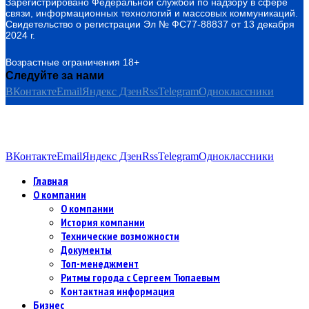
Зарегистрировано Федеральной службой по надзору в сфере
связи, информационных технологий и массовых коммуникаций.
Свидетельство о регистрации Эл № ФС77-88837 от 13 декабря
2024 г.
Возрастные ограничения 18+
Следуйте за нами
ВКонтакте
Email
Яндекс Дзен
Rss
Telegram
Одноклассники
ВКонтакте
Email
Яндекс Дзен
Rss
Telegram
Одноклассники
Главная
О компании
О компании
История компании
Технические возможности
Документы
Топ-менеджмент
Ритмы города с Сергеем Тюпаевым
Контактная информация
Бизнес