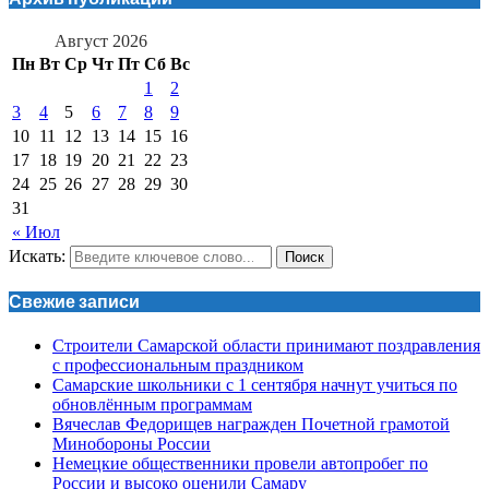
Август 2026
Пн
Вт
Ср
Чт
Пт
Сб
Вс
1
2
3
4
5
6
7
8
9
10
11
12
13
14
15
16
17
18
19
20
21
22
23
24
25
26
27
28
29
30
31
« Июл
Искать:
Поиск
Свежие записи
Строители Самарской области принимают поздравления
с профессиональным праздником
Самарские школьники с 1 сентября начнут учиться по
обновлённым программам
Вячеслав Федорищев награжден Почетной грамотой
Минобороны России
Немецкие общественники провели автопробег по
России и высоко оценили Самару