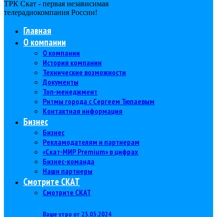
ТРК Скат - первая независимая
телерадиокомпания Роcсии!
Главная
О компании
О компании
История компании
Технические возможности
Документы
Топ-менеджмент
Ритмы города с Сергеем Тюпаевым
Контактная информация
Бизнес
Бизнес
Рекламодателям и партнерам
«Скат-МИР Premium» в цифрах
Бизнес-команда
Наши партнеры
Смотрите СКАТ
Смотрите СКАТ
Ваше утро от 23.03.2024