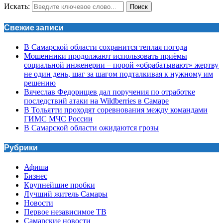
Искать:
Поиск
Свежие записи
В Самарской области сохранится теплая погода
Мошенники продолжают использовать приёмы
социальной инженерии – порой «обрабатывают» жертву
не один день, шаг за шагом подталкивая к нужному им
решению
Вячеслав Федорищев дал поручения по отработке
последствий атаки на Wildberries в Самаре
В Тольятти проходят соревнования между командами
ГИМС МЧС России
В Самарской области ожидаются грозы
Рубрики
Афиша
Бизнес
Крупнейшие пробки
Лучший житель Самары
Новости
Первое независимое ТВ
Самарские новости