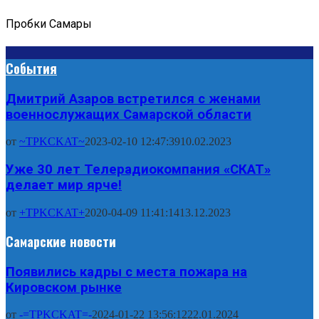
Пробки Самары
События
Дмитрий Азаров встретился с женами
военнослужащих Самарской области
от
~TPKCKAT~
2023-02-10 12:47:39
10.02.2023
Уже 30 лет Телерадиокомпания «СКАТ»
делает мир ярче!
от
+TPKCKAT+
2020-04-09 11:41:14
13.12.2023
Самарские новости
Появились кадры с места пожара на
Кировском рынке
от
-=TPKCKAT=-
2024-01-22 13:56:12
22.01.2024