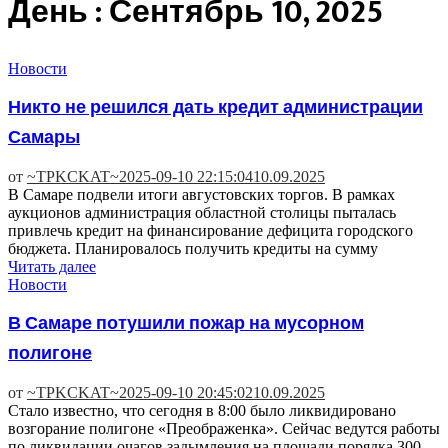
День : Сентябрь 10, 2025
Новости
Никто не решился дать кредит администрации
Самары
от
~TPKCKAT~
2025-09-10 22:15:04
10.09.2025
В Самаре подвели итоги августовских торгов. В рамках
аукционов администрация областной столицы пыталась
привлечь кредит на финансирование дефицита городского
бюджета. Планировалось получить кредиты на сумму
Читать далее
Новости
В Самаре потушили пожар на мусорном
полигоне
от
~TPKCKAT~
2025-09-10 20:45:02
10.09.2025
Стало известно, что сегодня в 8:00 было ликвидировано
возгорание полигоне «Преображенка». Сейчас ведутся работы
по ликвидации очагов задымления на площади порядка 300