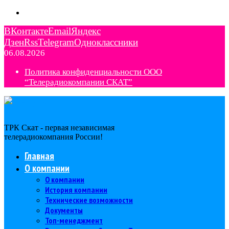
ВКонтакте
Email
Яндекс
Дзен
Rss
Telegram
Одноклассники
06.08.2026
Политика конфиденциальности ООО
“Телерадиокомпании СКАТ”
ТРК Скат - первая независимая
телерадиокомпания Роcсии!
Главная
О компании
О компании
История компании
Технические возможности
Документы
Топ-менеджмент