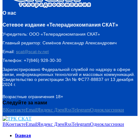
О нас
Сетевое издание «Телерадиокомпания СКАТ»
Учредитель: ООО «Телерадиокомпания СКАТ»
Главный редактор: Семёнов Александр Александрович
Email:
scat@scat-tv.net
Телефон: +7(846) 928-30-30
Зарегистрировано Федеральной службой по надзору в сфере
связи, информационных технологий и массовых коммуникаций.
Свидетельство о регистрации Эл № ФС77-88837 от 13 декабря
2024 г.
Возрастные ограничения 18+
Следуйте за нами
ВКонтакте
Email
Яндекс Дзен
Rss
Telegram
Одноклассники
ВКонтакте
Email
Яндекс Дзен
Rss
Telegram
Одноклассники
Главная