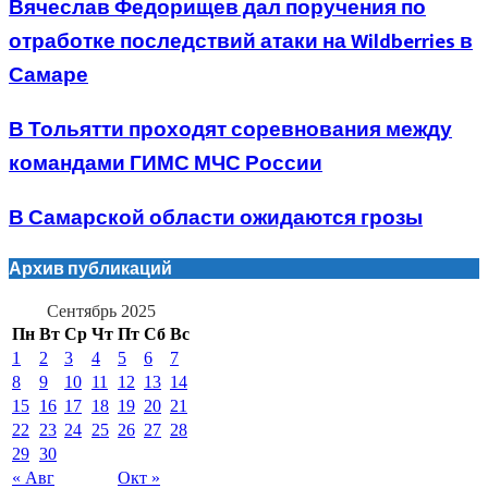
Вячеслав Федорищев дал поручения по
отработке последствий атаки на Wildberries в
Самаре
В Тольятти проходят соревнования между
командами ГИМС МЧС России
В Самарской области ожидаются грозы
Архив публикаций
Сентябрь 2025
Пн
Вт
Ср
Чт
Пт
Сб
Вс
1
2
3
4
5
6
7
8
9
10
11
12
13
14
15
16
17
18
19
20
21
22
23
24
25
26
27
28
29
30
« Авг
Окт »